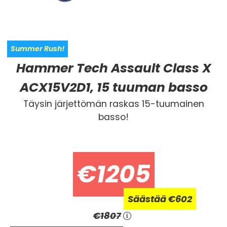
Summer Rush!
Hammer Tech Assault Class X
ACX15V2D1, 15 tuuman basso
Täysin järjettömän raskas 15-tuumainen
basso!
€1205
Säästää
€
602
€1807