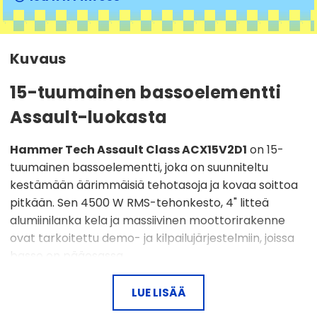
Kuvaus
15-tuumainen bassoelementti
Assault-luokasta
Hammer Tech Assault Class ACX15V2D1
on 15-
tuumainen bassoelementti, joka on suunniteltu
kestämään äärimmäisiä tehotasoja ja kovaa soittoa
pitkään. Sen 4500 W RMS-tehonkesto, 4" litteä
alumiinilanka kela ja massiivinen moottorirakenne
ovat tarkoitettu demo- ja kilpailujärjestelmiin, joissa
basso on pääosassa.
LUE LISÄÄ
15" bassoelementti
4500 W RMS