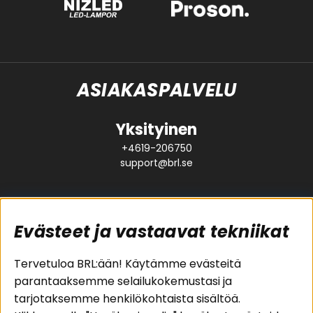
ASIAKASPALVELU
Yksityinen
+4619-206750
support@brl.se
Evästeet ja vastaavat tekniikat
Suositut sivut
Asiakaspalvelu
Tervetuloa BRL:ään! Käytämme evästeitä
parantaaksemme selailukokemustasi ja
Pakettiratkaisut
Evästeet
tarjotaksemme henkilökohtaista sisältöä.
Autostereot
Huolto- ja