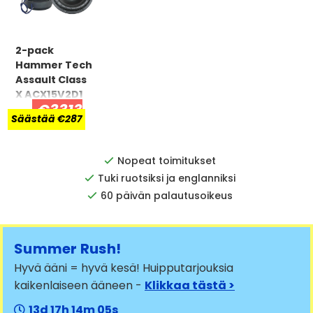
2-pack
Hammer Tech
Assault Class
X ACX15V2D1
€3313
Säästää €287
Nopeat toimitukset
Tuki ruotsiksi ja englanniksi
60 päivän palautusoikeus
Summer Rush!
Hyvä ääni = hyvä kesä! Huipputarjouksia
kaikenlaiseen ääneen -
Klikkaa tästä >
13
17
14
04