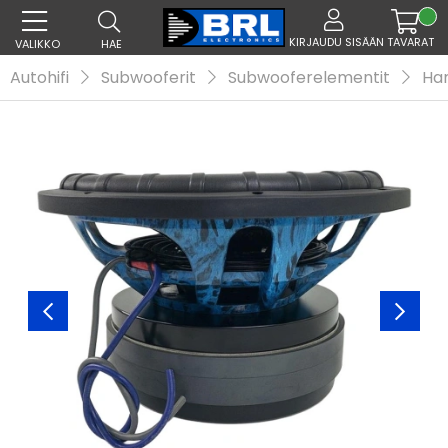
KIRJAUDU SISÄÄN
TAVARAT
VALIKKO
HAE
Autohifi
Subwooferit
Subwooferelementit
Ham