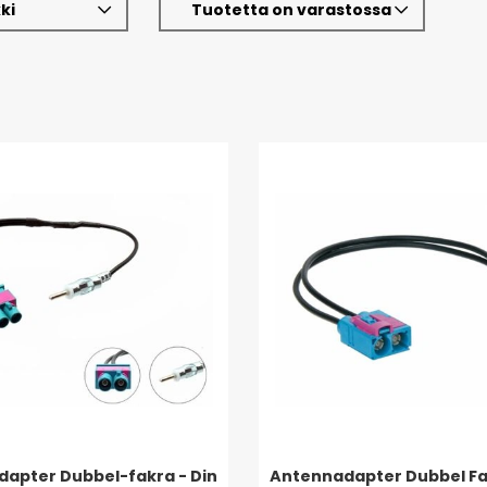
ki
Tuotetta on varastossa
apter Dubbel-fakra - Din
Antennadapter Dubbel F