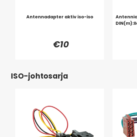
Antennadapter aktiv iso-iso
Antennia
DIN(m):l
€10
ISO-johtosarja