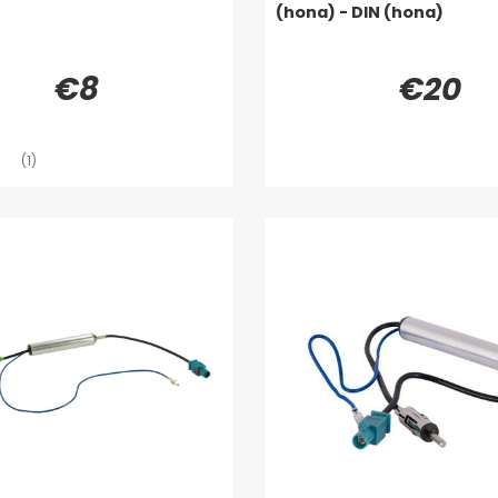
(hona) - DIN (hona)
€8
€20
(1)