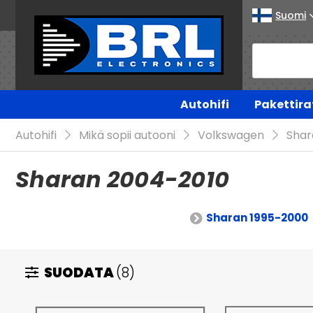
Suomi
Autohifi
Pakettira
Autohifi
Mikä sopii autooni
Volkswagen
Shar
Sharan 2004-2010
Sharan 1995-2000
SUODATA
(8)