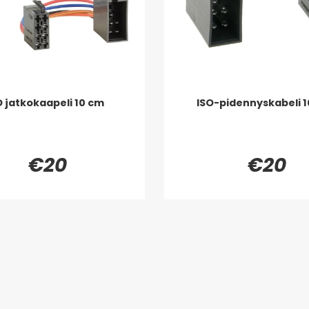
O jatkokaapeli 10 cm
ISO-pidennyskabeli 
€20
€20