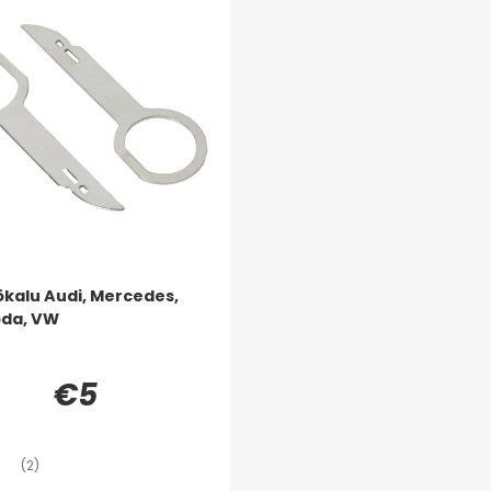
ökalu Audi, Mercedes,
oda, VW
€5
(2)