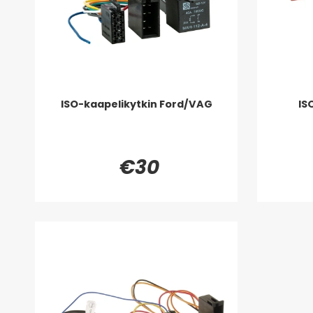
ISO-kaapelikytkin Ford/VAG
IS
€30