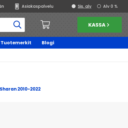
än
Asiakaspalvelu
Sis. alv
Alv 0 %
KASSA
Tuotemerkit
Blogi
Sharan 2010-2022