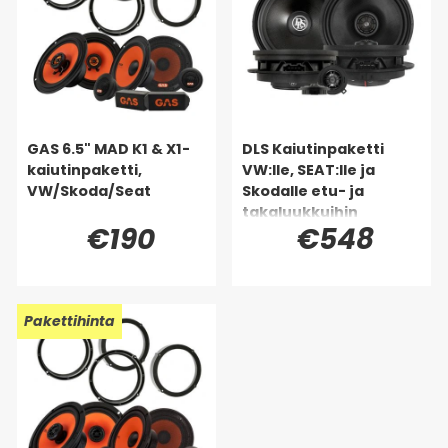
GAS 6.5" MAD K1 & X1-
DLS Kaiutinpaketti
kaiutinpaketti,
VW:lle, SEAT:lle ja
VW/Skoda/Seat
Skodalle etu- ja
takaluukkuihin
€190
€548
Pakettihinta