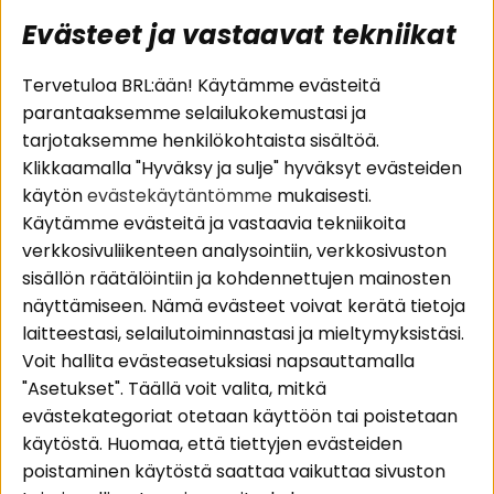
Evästeet ja vastaavat tekniikat
Suositut sivut
Asiakaspalvelu
Tervetuloa BRL:ään! Käytämme evästeitä
parantaaksemme selailukokemustasi ja
Pakettiratkaisut
Evästeet
tarjotaksemme henkilökohtaista sisältöä.
Autostereot
Huolto- ja
Klikkaamalla "Hyväksy ja sulje" hyväksyt evästeiden
Kaiuttimet
takuutiedot
käytön
evästekäytäntömme
mukaisesti.
Päätevahvistimet
Ostoehdot
Käytämme evästeitä ja vastaavia tekniikoita
Lisätarvikkeet
Palautus
verkkosivuliikenteen analysointiin, verkkosivuston
Kaapelit
Tietosuojapolitiikka
sisällön räätälöintiin ja kohdennettujen mainosten
näyttämiseen. Nämä evästeet voivat kerätä tietoja
laitteestasi, selailutoiminnastasi ja mieltymyksistäsi.
Alueet
Seuraa meitä
Voit hallita evästeasetuksiasi napsauttamalla
Instagram
Autohifi
"Asetukset". Täällä voit valita, mitkä
Kotihifi
Facebook
evästekategoriat otetaan käyttöön tai poistetaan
Uutuudet
käytöstä. Huomaa, että tiettyjen evästeiden
Youtube
poistaminen käytöstä saattaa vaikuttaa sivuston
Tiktok