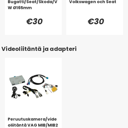
Bugatti/Seat/Skoda/V
Volkswagen och Seat
W Ø165mm
€30
€30
Videoliitäntä ja adapteri
Peruutuskamera/vide
oliitäntä VAG MIB/MIB2