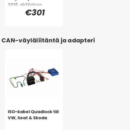
2016, aktiivinen
€301
järjestelmä
CAN-väyläliitäntä ja adapteri
ISO-kabel Quadlock till
VW, Seat & Skoda