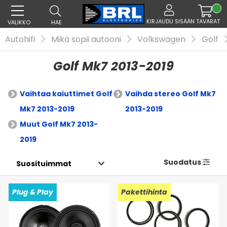
KIRJAUDU SISÄÄN
TAVARAT
VALIKKO
HAE
Autohifi
Mikä sopii autooni
Volkswagen
Golf
Golf Mk7 2013-2019
Vaihtaa kaiuttimet Golf
Vaihda stereo Golf Mk7
Mk7 2013-2019
2013-2019
Muut Golf Mk7 2013-
2019
Suodatus
Plug & Play
Pakettihinta