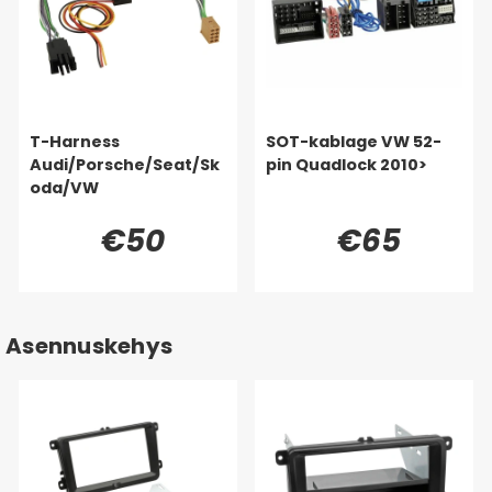
T-Harness
SOT-kablage VW 52-
Audi/Porsche/Seat/Sk
pin Quadlock 2010>
oda/VW
€50
€65
Asennuskehys