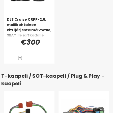
DLS Cruise CRPP-2.6,
mallikohtainen
kittijärjestelmä VW:lle,
SEAT:lle ja Skodalle
€300
(2)
T-kaapeli / SOT-kaapeli / Plug & Play -
kaapeli