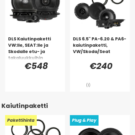
DLS Kaiutinpaketti
DLS 6.5" PA-6.20 & PA6-
VW:lle, SEAT:lle ja
kaiutinpaketti,
Skodalle etu- ja
VW/Skoda/Seat
takaluukkuihin
€548
€240
(1)
Kaiutinpaketti
Pakettihinta
Plug & Play