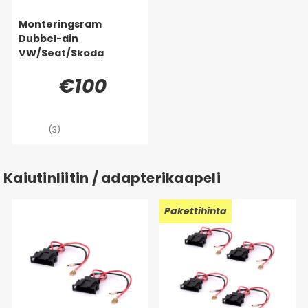
Monteringsram
Dubbel-din
VW/Seat/Skoda
€100
(3)
Kaiutinliitin / adapterikaapeli
Pakettihinta