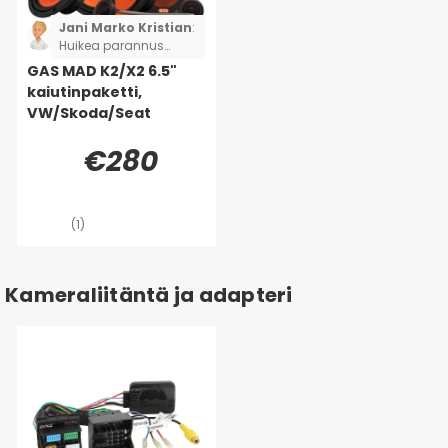
Jani Marko Kristian
:
Huikea parannus
verrattuna tyttäreni
GAS MAD K2/X2 6.5"
pienen Polon
kaiutinpaketti,
alkuperäisiin
VW/Skoda/Seat
kaiuttimiin. Hän oli
ihan tyytyväinen! Vain
€280
vähän bassoa jäi
sitten
(1)
Kameraliitäntä ja adapteri