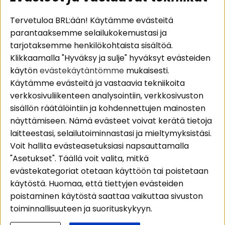
Suositut sivut
Asiakaspalvelu
Tervetuloa BRL:ään! Käytämme evästeitä
parantaaksemme selailukokemustasi ja
Pakettiratkaisut
Evästeet
tarjotaksemme henkilökohtaista sisältöä.
Autostereot
Huolto- ja
Klikkaamalla "Hyväksy ja sulje" hyväksyt evästeiden
Kaiuttimet
takuutiedot
käytön
evästekäytäntömme
mukaisesti.
Päätevahvistimet
Ostoehdot
Käytämme evästeitä ja vastaavia tekniikoita
Lisätarvikkeet
Palautus
verkkosivuliikenteen analysointiin, verkkosivuston
Kaapelit
Tietosuojapolitiikka
sisällön räätälöintiin ja kohdennettujen mainosten
näyttämiseen. Nämä evästeet voivat kerätä tietoja
laitteestasi, selailutoiminnastasi ja mieltymyksistäsi.
Alueet
Seuraa meitä
Voit hallita evästeasetuksiasi napsauttamalla
Instagram
Autohifi
"Asetukset". Täällä voit valita, mitkä
Kotihifi
Facebook
evästekategoriat otetaan käyttöön tai poistetaan
Uutuudet
käytöstä. Huomaa, että tiettyjen evästeiden
Youtube
poistaminen käytöstä saattaa vaikuttaa sivuston
Tiktok
toiminnallisuuteen ja suorituskykyyn.