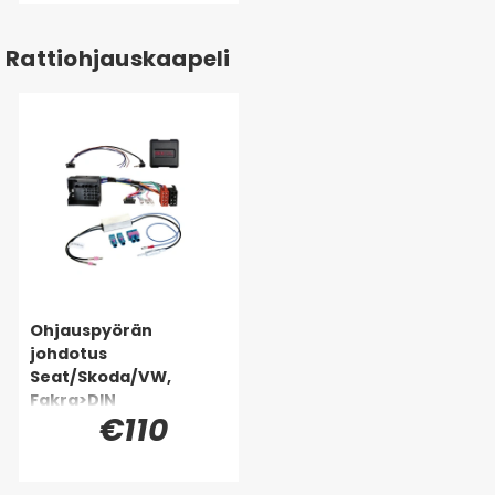
Rattiohjauskaapeli
Ohjauspyörän
johdotus
Seat/Skoda/VW,
Fakra>DIN
€110