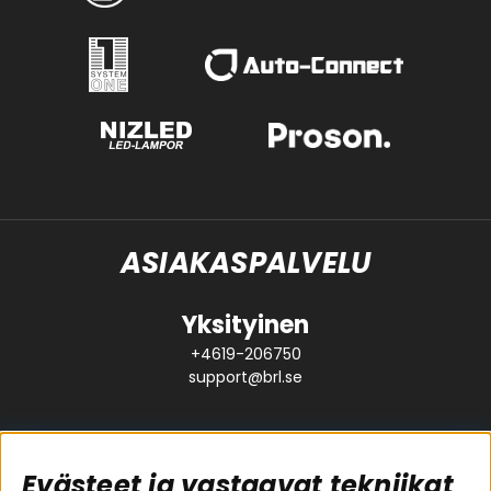
ASIAKASPALVELU
Yksityinen
+4619-206750
support@brl.se
Evästeet ja vastaavat tekniikat