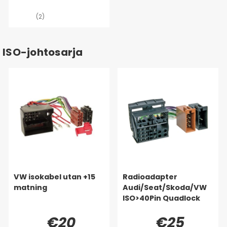
(2)
ISO-johtosarja
VW isokabel utan +15
Radioadapter
matning
Audi/Seat/Skoda/VW
ISO>40Pin Quadlock
€20
€25