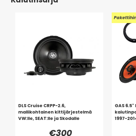
Pakettihi
DLS Cruise CRPP-2.6,
GAS 6.5" 
mallikohtainen kittijärjestelmä
kaiutinp
VW:lle, SEAT:lle ja Skodalle
1997-201
€300