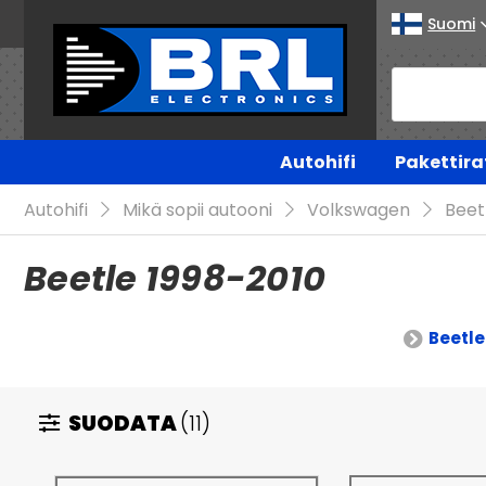
Suomi
Autohifi
Pakettira
Autohifi
Mikä sopii autooni
Volkswagen
Beet
Beetle 1998-2010
Beetle
SUODATA
(11)