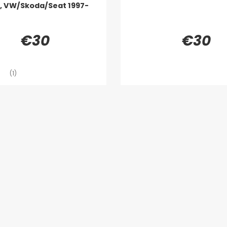
, VW/Skoda/Seat 1997-
€30
€30
(1)