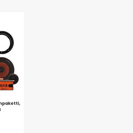
npaketti,
4