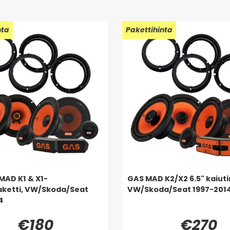
nta
Pakettihinta
MAD K1 & X1-
GAS MAD K2/X2 6.5" kaiuti
aketti, VW/Skoda/Seat
VW/Skoda/Seat 1997-201
4
€180
€270