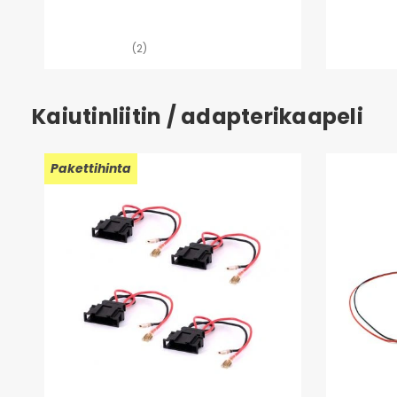
(2)
Kaiutinliitin / adapterikaapeli
Pakettihinta