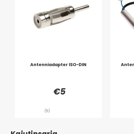
Antenniadapter ISO-DIN
Anten
€5
(5)
Kaiutinsarja