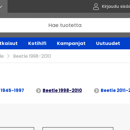
Kirjaudu sisä
tkaisut
Kotihifi
Kampanjat
Uutuudet
le
Beetle 1998-2010
 1945-1997
Beetle 1998-2010
Beetle 2011-