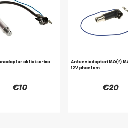
nadapter aktiv iso-iso
Antenniadapteri ISO(f) IS
12V phantom
€10
€20