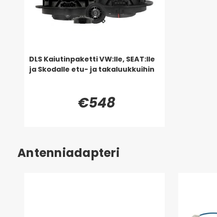
DLS Kaiutinpaketti VW:lle, SEAT:lle
ja Skodalle etu- ja takaluukkuihin
€548
Antenniadapteri