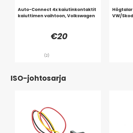
Auto-Connect 4x kaiutinkontaktit
Högtalark
kaiuttimen vaihtoon, Volkswagen
VW/Skod
€20
(2)
ISO-johtosarja