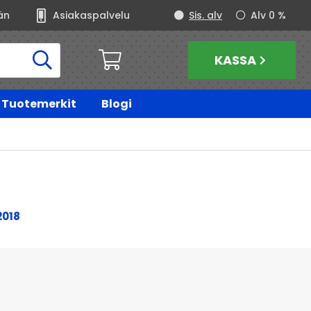
än
Asiakaspalvelu
Sis. alv
Alv 0 %
KASSA
Tuotemerkit
Blogi
2018