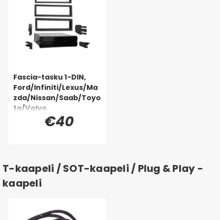
Fascia-tasku 1-DIN,
Ford/Infiniti/Lexus/Ma
zda/Nissan/Saab/Toyo
ta/Volvo
€40
T-kaapeli / SOT-kaapeli / Plug & Play -
kaapeli