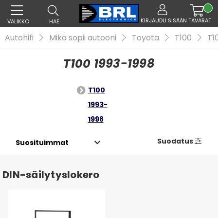
KIRJAUDU SISÄÄN
TAVARAT
VALIKKO
HAE
Autohifi
Mikä sopii autooni
Toyota
T100
T1
T100 1993-1998
T100
1993-
1998
Suodatus
DIN-säilytyslokero