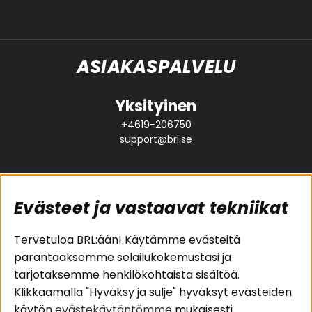
ASIAKASPALVELU
Yksityinen
+4619-206750
support@brl.se
Evästeet ja vastaavat tekniikat
Suositut sivut
Asiakaspalvelu
Tervetuloa BRL:ään! Käytämme evästeitä
parantaaksemme selailukokemustasi ja
Pakettiratkaisut
Evästeet
tarjotaksemme henkilökohtaista sisältöä.
Autostereot
Huolto- ja
Klikkaamalla "Hyväksy ja sulje" hyväksyt evästeiden
Kaiuttimet
takuutiedot
käytön
evästekäytäntömme
mukaisesti.