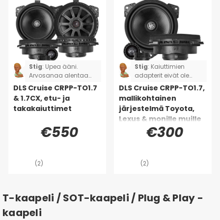
Stig
:
Upea ääni.
Stig
:
Kaiuttimien
Arvosanaa alentaa
adapterit eivät ole
se, että sarja ei ollut
täydelliset, jouduin
DLS Cruise CRPP-TO1.7
DLS Cruise CRPP-TO1.7,
täydellinen. Kaksi
leikkaamaan ja
& 1.7CX, etu- ja
mallikohtainen
adapterikaapelia
juottamaan kaksi
takakaiuttimet
järjestelmä Toyota,
puuttui, joten jouduin
kaiutinta. Koskee
Lexus & monille muille
leikkaamaan ja
Toyota Rav4:ää.
€550
€300
juottamaan sen
sijaan, että olisin vain
liittänyt ja soittanut.
(Toyota Rav4)
(2)
(2)
T-kaapeli / SOT-kaapeli / Plug & Play -
kaapeli