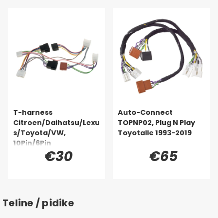
T-harness
Auto-Connect
Citroen/Daihatsu/Lexu
TOPNP02, Plug N Play
s/Toyota/VW,
Toyotalle 1993-2019
10Pin/6Pin
€30
€65
Teline / pidike