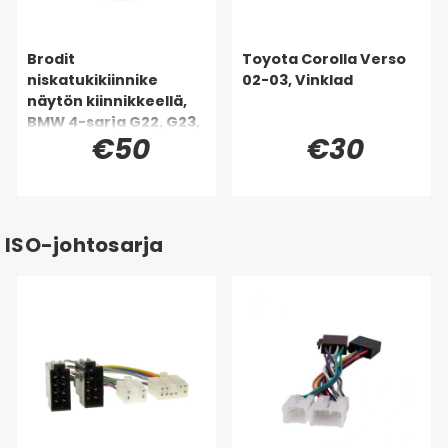
Brodit
Toyota Corolla Verso
niskatukikiinnike
02-03, Vinklad
näytön kiinnikkeellä,
BMW 4-sarja G22, G23,
€50
€30
G24, G26 88-26
ISO-johtosarja