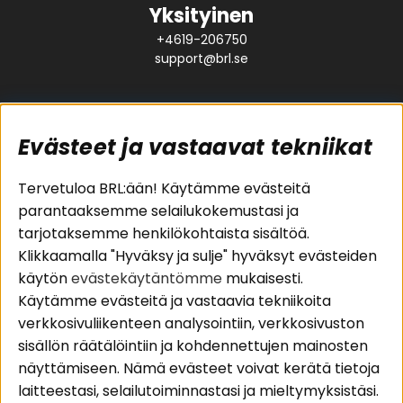
Yksityinen
+4619-206750
support@brl.se
Evästeet ja vastaavat tekniikat
Suositut sivut
Asiakaspalvelu
Tervetuloa BRL:ään! Käytämme evästeitä
parantaaksemme selailukokemustasi ja
Pakettiratkaisut
Evästeet
tarjotaksemme henkilökohtaista sisältöä.
Autostereot
Huolto- ja
Klikkaamalla "Hyväksy ja sulje" hyväksyt evästeiden
Kaiuttimet
takuutiedot
käytön
evästekäytäntömme
mukaisesti.
Päätevahvistimet
Ostoehdot
Käytämme evästeitä ja vastaavia tekniikoita
Lisätarvikkeet
Palautus
verkkosivuliikenteen analysointiin, verkkosivuston
Kaapelit
Tietosuojapolitiikka
sisällön räätälöintiin ja kohdennettujen mainosten
näyttämiseen. Nämä evästeet voivat kerätä tietoja
laitteestasi, selailutoiminnastasi ja mieltymyksistäsi.
Alueet
Seuraa meitä