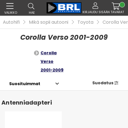
KIRJAUDU SISÄÄN
TAVARAT
VALIKKO
HAE
Autohifi
Mikä sopii autooni
Toyota
Corolla Ve
Corolla Verso 2001-2009
Corolla
Verso
2001-2009
Suodatus
Antenniadapteri