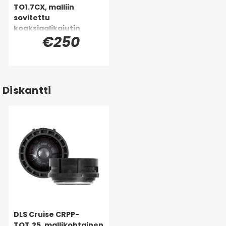
TO1.7CX, malliin
sovitettu
koaksiaalikaiutin
€250
Toyota, Lexus &
monille muille
Diskantti
DLS Cruise CRPP-
TOT.25, mallikohtainen