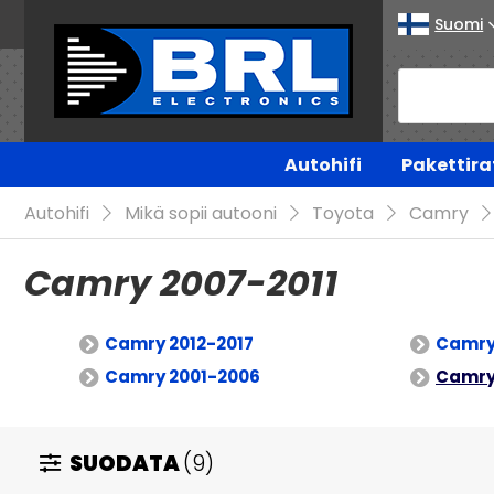
Suomi
Autohifi
Pakettira
Autohifi
Mikä sopii autooni
Toyota
Camry
Camry 2007-2011
Camry 2012-2017
Camry
Camry 2001-2006
Camry
SUODATA
(9)