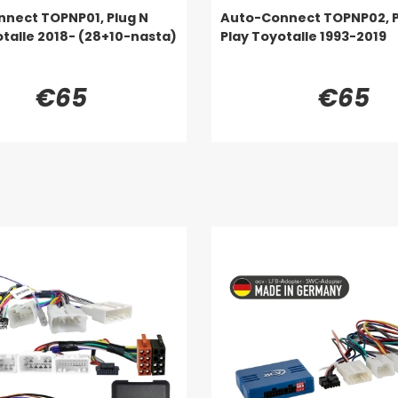
nect TOPNP01, Plug N
Auto-Connect TOPNP02, P
otalle 2018- (28+10-nasta)
Play Toyotalle 1993-2019
€65
€65