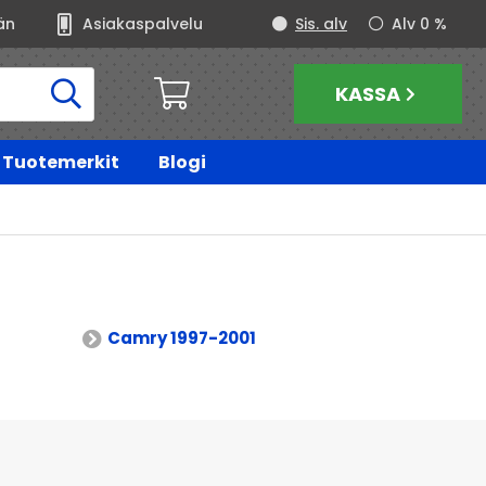
än
Asiakaspalvelu
Sis. alv
Alv 0 %
KASSA
Tuotemerkit
Blogi
Camry 1997-2001