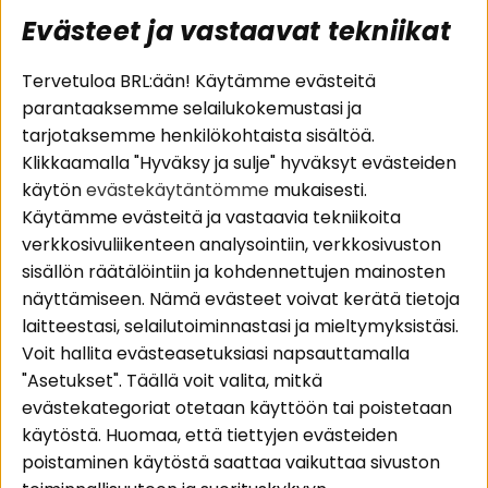
Evästeet ja vastaavat tekniikat
Suositut sivut
Asiakaspalvelu
Tervetuloa BRL:ään! Käytämme evästeitä
parantaaksemme selailukokemustasi ja
Pakettiratkaisut
Evästeet
tarjotaksemme henkilökohtaista sisältöä.
Autostereot
Huolto- ja
Klikkaamalla "Hyväksy ja sulje" hyväksyt evästeiden
Kaiuttimet
takuutiedot
käytön
evästekäytäntömme
mukaisesti.
Päätevahvistimet
Ostoehdot
Käytämme evästeitä ja vastaavia tekniikoita
Lisätarvikkeet
Palautus
verkkosivuliikenteen analysointiin, verkkosivuston
Kaapelit
Tietosuojapolitiikka
sisällön räätälöintiin ja kohdennettujen mainosten
näyttämiseen. Nämä evästeet voivat kerätä tietoja
laitteestasi, selailutoiminnastasi ja mieltymyksistäsi.
Alueet
Seuraa meitä
Voit hallita evästeasetuksiasi napsauttamalla
Instagram
Autohifi
"Asetukset". Täällä voit valita, mitkä
Kotihifi
Facebook
evästekategoriat otetaan käyttöön tai poistetaan
Uutuudet
käytöstä. Huomaa, että tiettyjen evästeiden
Youtube
poistaminen käytöstä saattaa vaikuttaa sivuston
Tiktok