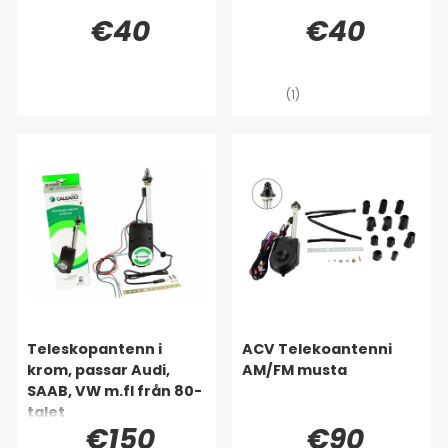
€40
€40
(1)
Teleskopantenn i
ACV Telekoantenni
krom, passar Audi,
AM/FM musta
SAAB, VW m.fl från 80-
talet
€150
€90