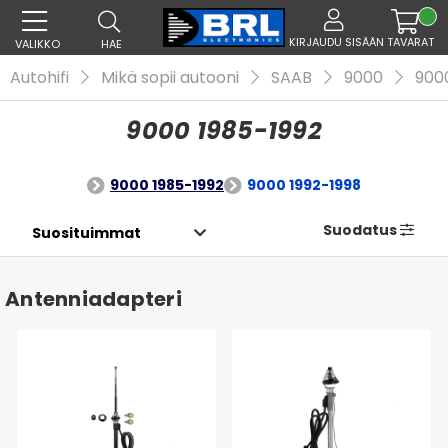
KIRJAUDU SISÄÄN
TAVARAT
VALIKKO
HAE
Autohifi
Mikä sopii autooni
SAAB
9000
900
9000 1985-1992
9000 1985-1992
9000 1992-1998
Suodatus
Antenniadapteri