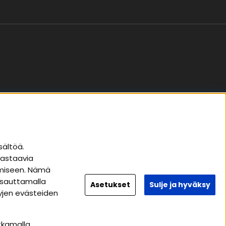
Seuraa meitä
sältöä.
vastaavia
Instagram
tämiseen. Nämä
Facebook
apsauttamalla
Asetukset
Sulje ja hyväksy
tyjen evästeiden
Youtube
Tiktok
tkamalla