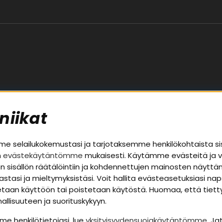
niikat
palvelu
Alueet
 selailukokemustasi ja tarjotaksemme henkilökohtaista si
n
evästekäytäntömme
mukaisesti. Käytämme evästeitä ja 
Autohifi
uston sisällön räätälöintiin ja kohdennettujen mainosten näyt
a takuutiedot
Kotihifi
nastasi ja mieltymyksistäsi. Voit hallita evästeasetuksiasi n
t
Uutuudet
otetaan käyttöön tai poistetaan käytöstä. Huomaa, että tiet
llisuuteen ja suorituskykyyn.
apolitiikka
me henkilötietojasi, lue
yksityisyydensuojakäytäntömme
. Ja