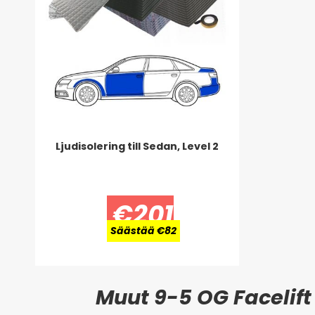
Ljudisolering till Sedan, Level 2
€201
Säästää €82
Muut 9-5 OG Facelift