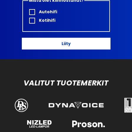
Mistä olet kiinnostunut?
Autohifi
Kotihifi
Liity
VALITUT TUOTEMERKIT