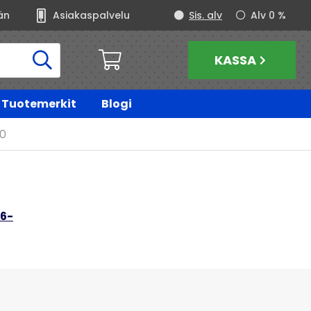
än
Asiakaspalvelu
Sis. alv
Alv 0 %
KASSA
Tuotemerkit
Blogi
10
06-