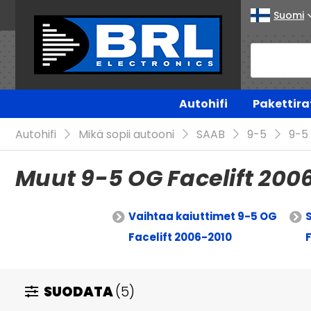
Suomi
Autohifi
Pakettira
Autohifi
Mikä sopii autooni
SAAB
9-5
9-5
Muut 9-5 OG Facelift 200
Vaihtaa kaiuttimet 9-5 OG
Facelift 2006-2010
SUODATA
(5)