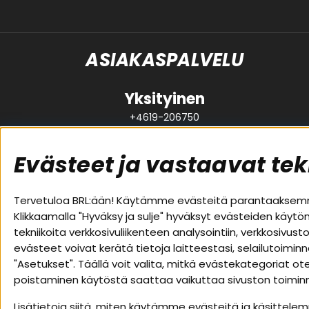
ASIAKASPALVELU
Yksityinen
+4619-206750
support@brl.se
Evästeet ja vastaavat tek
Suositut sivut
Asiakas
Tervetuloa BRL:ään! Käytämme evästeitä parantaaksemme
Klikkaamalla "Hyväksy ja sulje" hyväksyt evästeiden käytö
Pakettiratkaisut
Evästeet
tekniikoita verkkosivuliikenteen analysointiin, verkkosiv
Autostereot
Huolto- j
evästeet voivat kerätä tietoja laitteestasi, selailutoimin
Kaiuttimet
Ostoehdo
"Asetukset". Täällä voit valita, mitkä evästekategoriat 
Päätevahvistimet
Palautus
poistaminen käytöstä saattaa vaikuttaa sivuston toiminna
Lisätarvikkeet
Tietosuoj
Kaapelit
Lisätietoja siitä, miten käytämme evästeitä ja käsittelem