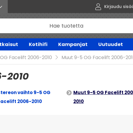
Kirjaudu sisä
tkaisut
Kotihifi
Kampanjat
Uutuudet
 OG Facelift 2006-2010
Muut 9-5 OG Facelift 2006-20
6-2010
Stereon vaihto 9-5 OG
Muut 9-5 OG Facelift 20
Facelift 2006-2010
2010