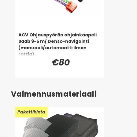
ACV Ohjauspyörän ohjainkaapeli
Saab 9-5 m/ Denso-navigointi
(manuaali/automaatti ilman
rattia)
€80
Vaimennusmateriaali
Pakettihinta