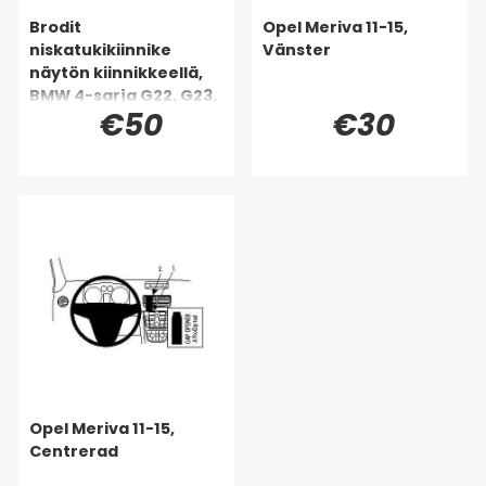
Brodit
Opel Meriva 11-15,
niskatukikiinnike
Vänster
näytön kiinnikkeellä,
BMW 4-sarja G22, G23,
€50
€30
G24, G26 88-26
Opel Meriva 11-15,
Centrerad