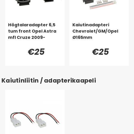
Högtalaradapter 6,5
Kaiutinadapteri
tum front Opel Astra
Chevrolet/GM/Opel
mfl Cruze 2009-
Ø165mm
€25
€25
Kaiutinliitin / adapterikaapeli