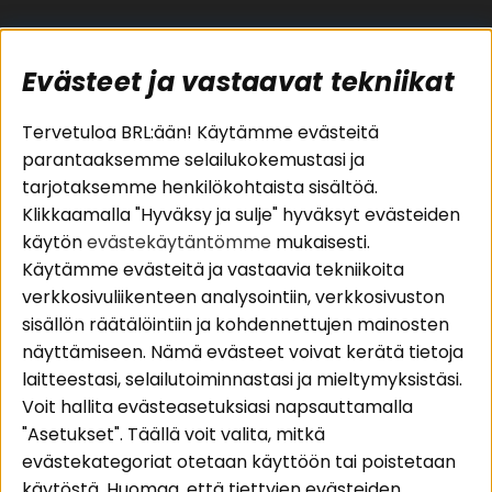
Evästeet ja vastaavat tekniikat
Suositut sivut
Asiakaspalvelu
Tervetuloa BRL:ään! Käytämme evästeitä
parantaaksemme selailukokemustasi ja
Pakettiratkaisut
Evästeet
tarjotaksemme henkilökohtaista sisältöä.
Autostereot
Huolto- ja
Klikkaamalla "Hyväksy ja sulje" hyväksyt evästeiden
Kaiuttimet
takuutiedot
käytön
evästekäytäntömme
mukaisesti.
Päätevahvistimet
Ostoehdot
Käytämme evästeitä ja vastaavia tekniikoita
Lisätarvikkeet
Palautus
verkkosivuliikenteen analysointiin, verkkosivuston
Kaapelit
Tietosuojapolitiikka
sisällön räätälöintiin ja kohdennettujen mainosten
näyttämiseen. Nämä evästeet voivat kerätä tietoja
laitteestasi, selailutoiminnastasi ja mieltymyksistäsi.
Alueet
Seuraa meitä
Voit hallita evästeasetuksiasi napsauttamalla
Instagram
Autohifi
"Asetukset". Täällä voit valita, mitkä
Kotihifi
Facebook
evästekategoriat otetaan käyttöön tai poistetaan
Uutuudet
käytöstä. Huomaa, että tiettyjen evästeiden