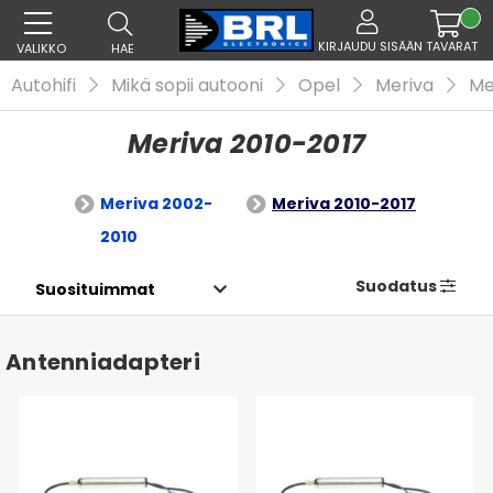
KIRJAUDU SISÄÄN
TAVARAT
VALIKKO
HAE
Autohifi
Mikä sopii autooni
Opel
Meriva
Me
Meriva 2010-2017
Meriva 2002-
Meriva 2010-2017
2010
Suodatus
Antenniadapteri