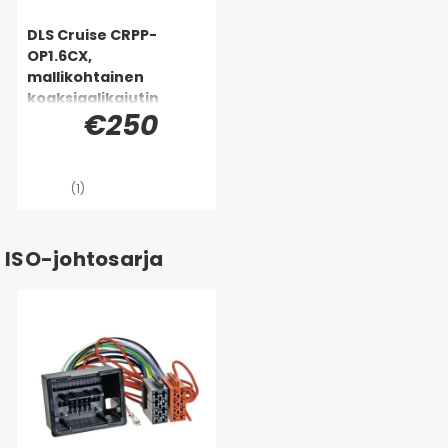
DLS Cruise CRPP-
OP1.6CX,
mallikohtainen
koaksiaalikaiutin
€250
Opelille, Chevroletille
& enemmän
(1)
ISO-johtosarja