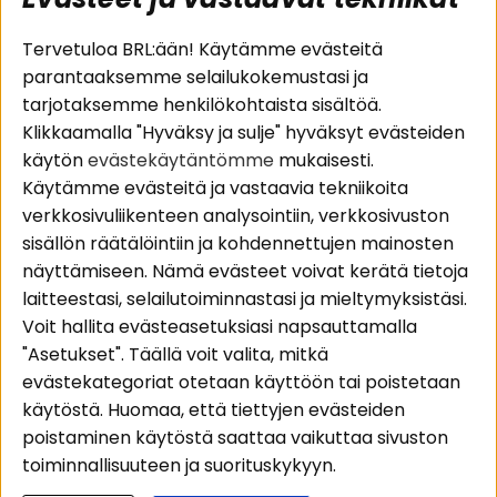
Suositut sivut
Asiakaspalvelu
Tervetuloa BRL:ään! Käytämme evästeitä
parantaaksemme selailukokemustasi ja
Pakettiratkaisut
Evästeet
tarjotaksemme henkilökohtaista sisältöä.
Autostereot
Huolto- ja
Klikkaamalla "Hyväksy ja sulje" hyväksyt evästeiden
Kaiuttimet
takuutiedot
käytön
evästekäytäntömme
mukaisesti.
Päätevahvistimet
Ostoehdot
Käytämme evästeitä ja vastaavia tekniikoita
Lisätarvikkeet
Palautus
verkkosivuliikenteen analysointiin, verkkosivuston
Kaapelit
Tietosuojapolitiikka
sisällön räätälöintiin ja kohdennettujen mainosten
näyttämiseen. Nämä evästeet voivat kerätä tietoja
laitteestasi, selailutoiminnastasi ja mieltymyksistäsi.
Alueet
Seuraa meitä
Voit hallita evästeasetuksiasi napsauttamalla
Instagram
Autohifi
"Asetukset". Täällä voit valita, mitkä
Kotihifi
Facebook
evästekategoriat otetaan käyttöön tai poistetaan
Uutuudet
käytöstä. Huomaa, että tiettyjen evästeiden
Youtube
poistaminen käytöstä saattaa vaikuttaa sivuston
Tiktok
toiminnallisuuteen ja suorituskykyyn.