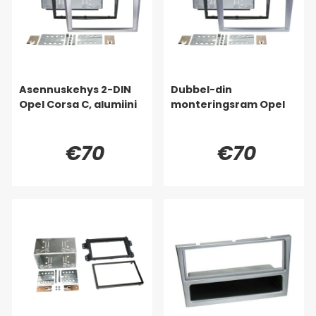
Asennuskehys 2-DIN
Dubbel-din
Opel Corsa C, alumiini
monteringsram Opel
€70
€70