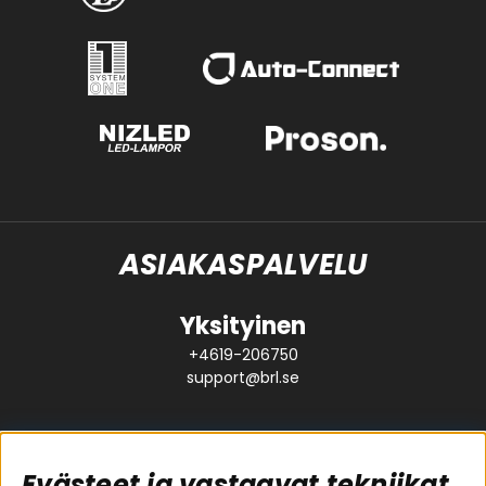
ASIAKASPALVELU
Yksityinen
+4619-206750
support@brl.se
Evästeet ja vastaavat tekniikat