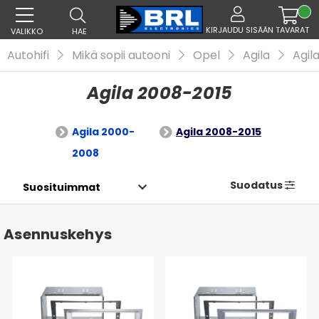
KIRJAUDU SISÄÄN
TAVARAT
VALIKKO
HAE
Autohifi
Mikä sopii autooni
Opel
Agila
Agil
Agila 2008-2015
Agila 2000-
Agila 2008-2015
2008
Suodatus
Asennuskehys