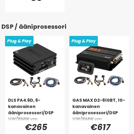
DSP / ääniprosessori
Plug & Play
Plug & Play
DLS PA4.6D, 6-
GAS MAX D2-610BT, 10-
kanavainen
kanavainen
ääniprosessori/DSP
ääniprosessori/DSP
VW/BMW ym.
VW/BMW ym.
€265
€617
(Quadlock)
(Quadlock)