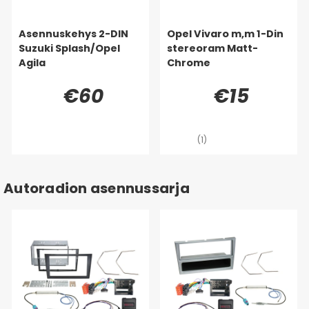
Asennuskehys 2-DIN
Opel Vivaro m,m 1-Din
Suzuki Splash/Opel
stereoram Matt-
Agila
Chrome
€60
€15
(1)
Autoradion asennussarja