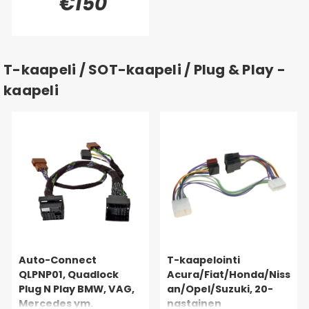
€150
T-kaapeli / SOT-kaapeli / Plug & Play -
kaapeli
Auto-Connect
T-kaapelointi
QLPNP01, Quadlock
Acura/Fiat/Honda/Niss
Plug N Play BMW, VAG,
an/Opel/Suzuki, 20-
Mercedes ym.
nastainen