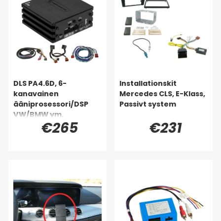
DLS PA4.6D, 6-
Installationskit
kanavainen
Mercedes CLS, E-Klass,
ääniprosessori/DSP
Passivt system
VW/BMW ym.
€265
€231
(Quadlock)