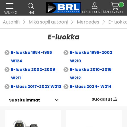
KIRJAUDU SISÄÄN
TAVARAT
VALIKKO
HAE
Autohifi
Mikä sopii autooni
Mercedes
E-luokk
E-luokka
E-luokka 1984-1995
E-luokka 1995-2002
W124
W210
E-luokka 2002-2009
E-luokka 2010-2016
W211
W212
E-klass 2017-2023 W213
E-klass 2024- W214
Suodatus