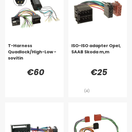
T-Harness
ISO-ISO adapter Opel,
Quadlock/High-Low -
SAAB Skoda m,m
sovitin
€60
€25
(4)