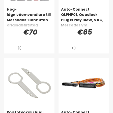
Hög-
Auto-Connect
lågnivåomvandlare till
QLPNP01, Quadlock
Mercedes-Benz utan
Plug N Play BMW, VAG,
originalslutsteg
Mercedes ym.
€70
€65
(1)
(1)
Poistotyökalu Audi,
Auto-Connect