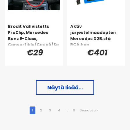
Brodit Vahvistettu
Aktiv
ProClip, Mercedes
järjestelmäadapteri
Benz E-Class,
Mercedes D2B:stä
Convertible/Coupé/Se
RCA:han
€29
€401
dan/Stationwagon
Näytä lisää...
1
2
3
4
..
6
Seuraava
»