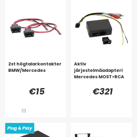
2st högtalarkontakter
Aktiv
BMW/Mercedes
järjestelmäadapteri
Mercedes MOST>RCA
€15
€321
(1)
Plug & Play