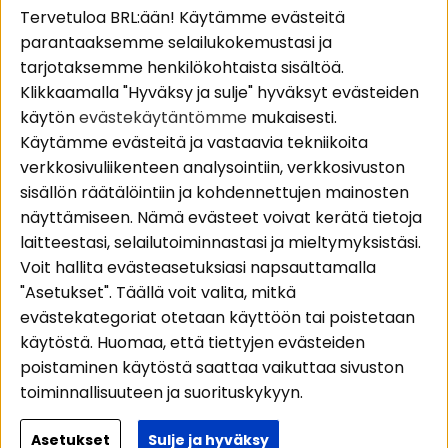
Suositut sivut
Asiakaspalvelu
Tervetuloa BRL:ään! Käytämme evästeitä
parantaaksemme selailukokemustasi ja
Pakettiratkaisut
Evästeet
tarjotaksemme henkilökohtaista sisältöä.
Autostereot
Huolto- ja
Klikkaamalla "Hyväksy ja sulje" hyväksyt evästeiden
Kaiuttimet
takuutiedot
käytön
evästekäytäntömme
mukaisesti.
Päätevahvistimet
Ostoehdot
Käytämme evästeitä ja vastaavia tekniikoita
Lisätarvikkeet
Palautus
verkkosivuliikenteen analysointiin, verkkosivuston
Kaapelit
Tietosuojapolitiikka
sisällön räätälöintiin ja kohdennettujen mainosten
näyttämiseen. Nämä evästeet voivat kerätä tietoja
laitteestasi, selailutoiminnastasi ja mieltymyksistäsi.
Alueet
Seuraa meitä
Voit hallita evästeasetuksiasi napsauttamalla
Instagram
Autohifi
"Asetukset". Täällä voit valita, mitkä
Kotihifi
Facebook
evästekategoriat otetaan käyttöön tai poistetaan
Uutuudet
käytöstä. Huomaa, että tiettyjen evästeiden
Youtube
poistaminen käytöstä saattaa vaikuttaa sivuston
Tiktok
toiminnallisuuteen ja suorituskykyyn.
Lisätietoja siitä, miten käytämme evästeitä ja
Asetukset
Sulje ja hyväksy