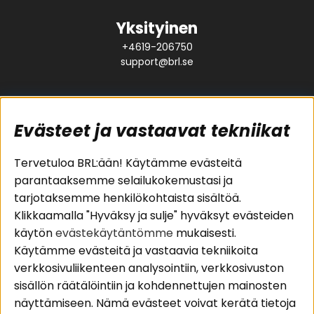
Yksityinen
+4619-206750
support@brl.se
Evästeet ja vastaavat tekniikat
Suositut sivut
Asiakaspalvelu
Tervetuloa BRL:ään! Käytämme evästeitä
parantaaksemme selailukokemustasi ja
Pakettiratkaisut
Evästeet
tarjotaksemme henkilökohtaista sisältöä.
Autostereot
Huolto- ja
Klikkaamalla "Hyväksy ja sulje" hyväksyt evästeiden
Kaiuttimet
takuutiedot
käytön
evästekäytäntömme
mukaisesti.
Päätevahvistimet
Ostoehdot
Käytämme evästeitä ja vastaavia tekniikoita
Lisätarvikkeet
Palautus
verkkosivuliikenteen analysointiin, verkkosivuston
Kaapelit
Tietosuojapolitiikka
sisällön räätälöintiin ja kohdennettujen mainosten
näyttämiseen. Nämä evästeet voivat kerätä tietoja