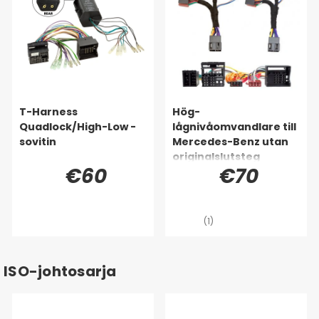
T-Harness
Hög-
Quadlock/High-Low -
lågnivåomvandlare till
sovitin
Mercedes-Benz utan
originalslutsteg
€60
€70
(1)
ISO-johtosarja