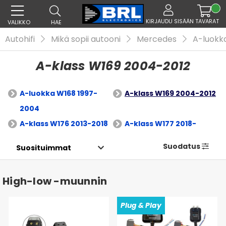
KIRJAUDU SISÄÄN
TAVARAT
VALIKKO
HAE
Autohifi
Mikä sopii autooni
Mercedes
A-luokk
A-klass W169 2004-2012
A-luokka W168 1997-
A-klass W169 2004-2012
2004
A-klass W176 2013-2018
A-klass W177 2018-
Suodatus
High-low -muunnin
Plug & Play