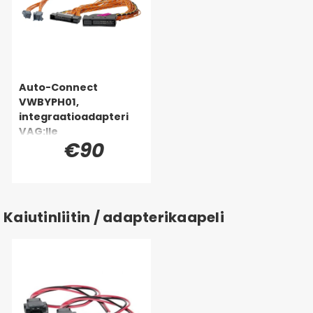
Auto-Connect
VWBYPH01,
integraatioadapteri
VAG:lle
€90
Kaiutinliitin / adapterikaapeli