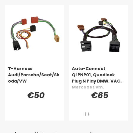
T-Harness
Auto-Connect
Audi/Porsche/Seat/Sk
QLPNP01, Quadlock
oda/VW
Plug N Play BMW, VAG,
Mercedes ym.
€50
€65
(1)