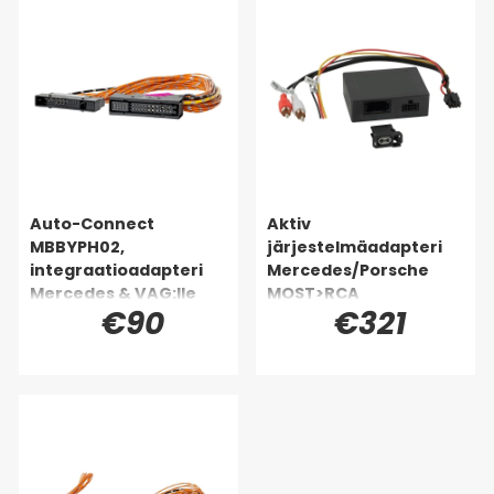
Auto-Connect
Aktiv
MBBYPH02,
järjestelmäadapteri
integraatioadapteri
Mercedes/Porsche
Mercedes & VAG:lle
MOST>RCA
€90
€321