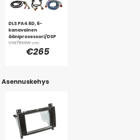
DLS PA4.6D, 6-
kanavainen
ääniprosessori/DSP
VW/BMW ym.
€265
(Quadlock)
Asennuskehys