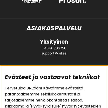
ASIAKASPALVELU
Yksityinen
+4619-206750
support@brl.se
Evästeet ja vastaavat tekniikat
Suositut sivut
Asiakaspalvelu
Tervetuloa BRL:ään! Käytämme evästeitä
parantaaksemme selailukokemustasi ja
Pakettiratkaisut
Evästeet
tarjotaksemme henkilökohtaista sisältöä.
Autostereot
Huolto- ja
Klikkaamalla "Hyväksy ja sulje" hyväksyt evästeiden