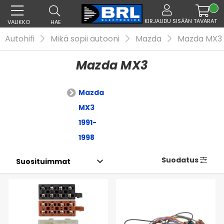
KIRJAUDU SISÄÄN
TAVARAT
VALIKKO
HAE
Autohifi
Mikä sopii autooni
Mazda
Mazda MX3
Mazda MX3
Mazda
MX3
1991-
1998
Suodatus