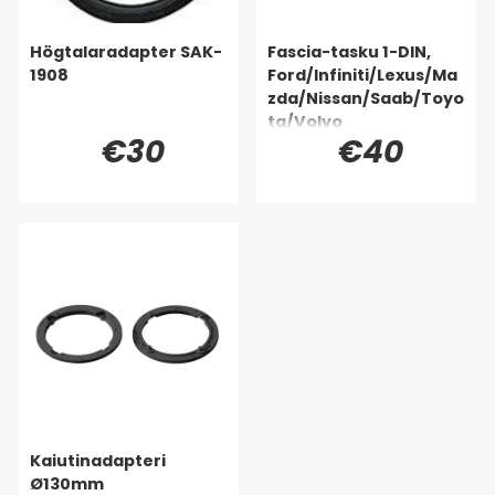
Högtalaradapter SAK-
Fascia-tasku 1-DIN,
1908
Ford/Infiniti/Lexus/Ma
zda/Nissan/Saab/Toyo
ta/Volvo
€30
€40
Kaiutinadapteri
Ø130mm