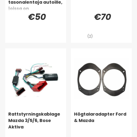
tasonalentaja autoille,
joissa on
€50
€70
alkuperäisvahvistin
(2)
Rattstyrningskablage
Högtalaradapter Ford
Mazda 3/5/6, Bose
& Mazda
Aktiva