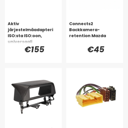
Aktiv
Connects2
järjestelmäadapteri
Backkamera-
ISO:sta ISO:oon,
retention Mazda
universaali
€155
€45