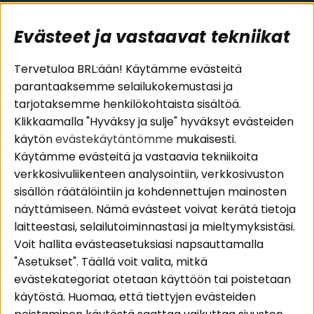
Evästeet ja vastaavat tekniikat
Suositut sivut
Asiakaspalvelu
Tervetuloa BRL:ään! Käytämme evästeitä
parantaaksemme selailukokemustasi ja
Pakettiratkaisut
Evästeet
tarjotaksemme henkilökohtaista sisältöä.
Autostereot
Huolto- ja
Klikkaamalla "Hyväksy ja sulje" hyväksyt evästeiden
Kaiuttimet
takuutiedot
käytön
evästekäytäntömme
mukaisesti.
Päätevahvistimet
Ostoehdot
Käytämme evästeitä ja vastaavia tekniikoita
Lisätarvikkeet
Palautus
verkkosivuliikenteen analysointiin, verkkosivuston
Kaapelit
Tietosuojapolitiikka
sisällön räätälöintiin ja kohdennettujen mainosten
näyttämiseen. Nämä evästeet voivat kerätä tietoja
laitteestasi, selailutoiminnastasi ja mieltymyksistäsi.
Alueet
Seuraa meitä
Voit hallita evästeasetuksiasi napsauttamalla
Instagram
Autohifi
"Asetukset". Täällä voit valita, mitkä
Kotihifi
Facebook
evästekategoriat otetaan käyttöön tai poistetaan
Uutuudet
käytöstä. Huomaa, että tiettyjen evästeiden
Youtube