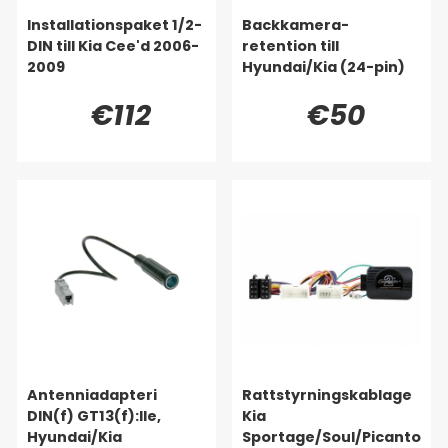
Installationspaket 1/2-
Backkamera-
DIN till Kia Cee'd 2006-
retention till
2009
Hyundai/Kia (24-pin)
€112
€50
Antenniadapteri
Rattstyrningskablage
DIN(f) GT13(f):lle,
Kia
Hyundai/Kia
Sportage/Soul/Picanto