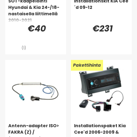
SOT-kaapelointi
Installationskit KIA Cee
Hyundai & Kia 24-/18-
´d 09-12
nastaisella liittimellä
2010-2021
€40
€231
(1)
Pakettihinta
Antenn-adapter ISO>
Installationspaket Kia
FAKRA (Z) /
Cee'd 2006-2009 &