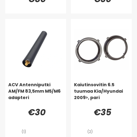
ACV Antenniputki
Kaiutinsovitin 6.5
AM/FM 83,5mm M5/M6
tuumaa Kia/Hyundai
adapteri
2009>, pari
€30
€35
(1)
(2)