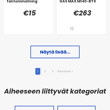
fantommatning
GAS MAX M140-BTX
€15
€263
(1)
Näytä lisää...
1
2
3
Seuraava
»