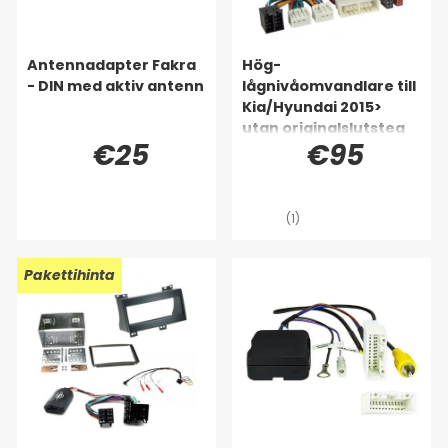
Antennadapter Fakra
Hög-
- DIN med aktiv antenn
lågnivåomvandlare till
Kia/Hyundai 2015>
utan originalslutsteg
€25
€95
(1)
Pakettihinta