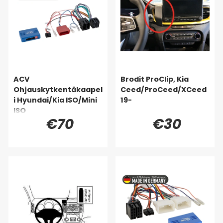
ACV
Brodit ProClip, Kia
Ohjauskytkentäkaapel
Ceed/ProCeed/XCeed
i Hyundai/Kia ISO/Mini
19-
ISO
€70
€30