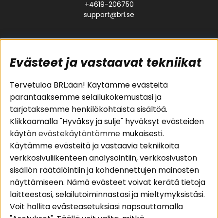
+4619-206750
support@brl.se
Evästeet ja vastaavat tekniikat
Suositut sivut
Asiakaspalvelu
Tervetuloa BRL:ään! Käytämme evästeitä
parantaaksemme selailukokemustasi ja
Pakettiratkaisut
Evästeet
tarjotaksemme henkilökohtaista sisältöä.
Autostereot
Huolto- ja
Klikkaamalla "Hyväksy ja sulje" hyväksyt evästeiden
Kaiuttimet
takuutiedot
käytön
evästekäytäntömme
mukaisesti.
Päätevahvistimet
Ostoehdot
Käytämme evästeitä ja vastaavia tekniikoita
Lisätarvikkeet
Palautus
verkkosivuliikenteen analysointiin, verkkosivuston
Kaapelit
Tietosuojapolitiikka
sisällön räätälöintiin ja kohdennettujen mainosten
näyttämiseen. Nämä evästeet voivat kerätä tietoja
laitteestasi, selailutoiminnastasi ja mieltymyksistäsi.
Alueet
Seuraa meitä
Voit hallita evästeasetuksiasi napsauttamalla
Instagram
Autohifi