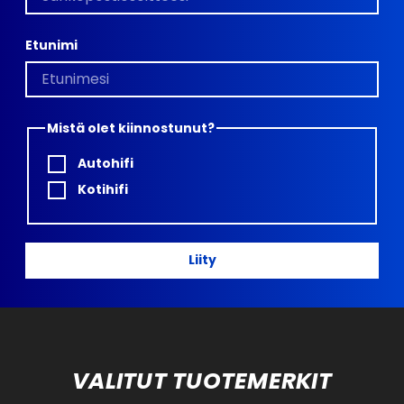
Etunimi
Mistä olet kiinnostunut?
Autohifi
Kotihifi
Liity
VALITUT TUOTEMERKIT