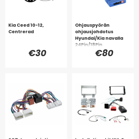
Kia Ceed 10-12,
Ohjauspyörän
Centrerad
ohjausjohdotus
Hyundai/Kia navalla
24Pin/18Pin
€30
€80