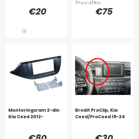
/Cee'd/Rio
€20
€75
(1)
Monteringsram 2-din
Brodit ProClip, Kia
Kia Ceed 2012-
Ceed/ProCeed 19-24
€80
€30