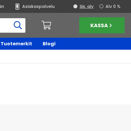
än
Asiakaspalvelu
Sis. alv
Alv 0 %
KASSA
Tuotemerkit
Blogi