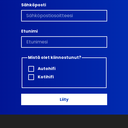
Sähköposti
Etunimi
Mistä olet kiinnostunut?
Autohifi
Kotihifi
Liity