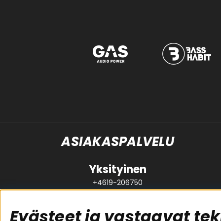
ASIAKASPALVELU
Yksityinen
+4619-206750
support@brl.se
Evästeet ja vastaavat tek