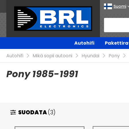
Suomi
Autohifi
Pakettira
Autohifi
Mikä sopii autooni
Hyundai
Pony
Pony 1985-1991
SUODATA
(3)