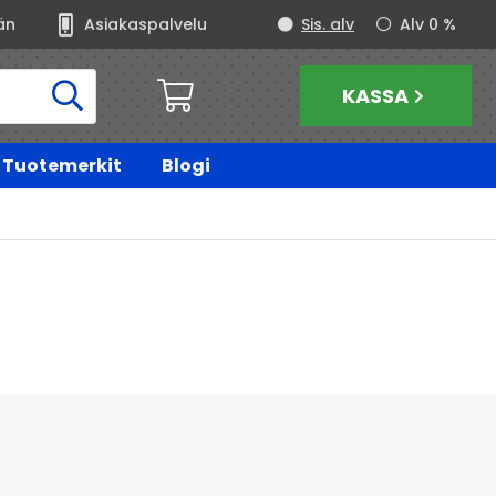
än
Asiakaspalvelu
Sis. alv
Alv 0 %
KASSA
Tuotemerkit
Blogi