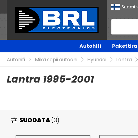
Suomi
Autohifi
Pakettira
Autohifi
Mikä sopii autooni
Hyundai
Lantra
Lantra 1995-2001
SUODATA
(3)