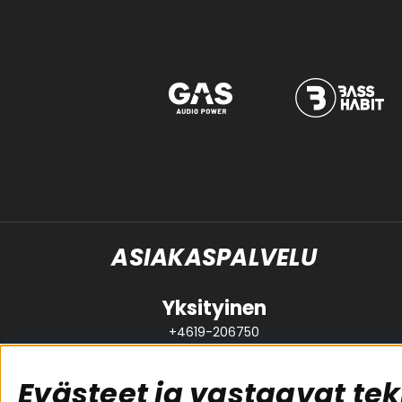
ASIAKASPALVELU
Yksityinen
+4619-206750
support@brl.se
Evästeet ja vastaavat tek