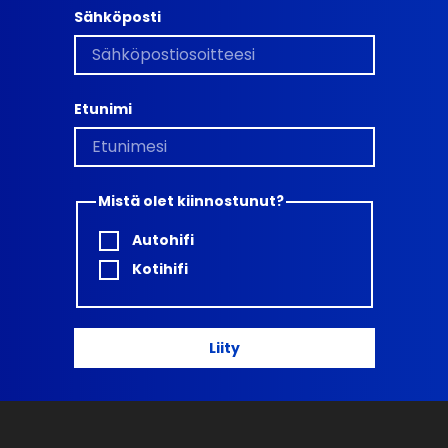
Sähköposti
Etunimi
Mistä olet kiinnostunut?
Autohifi
Kotihifi
Liity