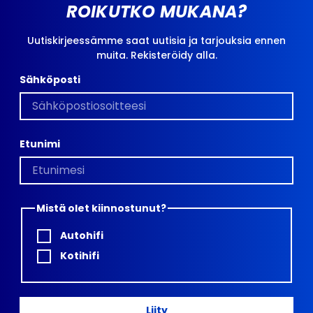
ROIKUTKO MUKANA?
Uutiskirjeessämme saat uutisia ja tarjouksia ennen
muita. Rekisteröidy alla.
Sähköposti
Etunimi
Mistä olet kiinnostunut?
Autohifi
Kotihifi
Liity