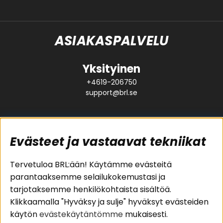
ASIAKASPALVELU
Yksityinen
+4619-206750
support@brl.se
Evästeet ja vastaavat tekniikat
Suositut sivut
Asiakaspalvelu
Tervetuloa BRL:ään! Käytämme evästeitä
parantaaksemme selailukokemustasi ja
Pakettiratkaisut
Evästeet
tarjotaksemme henkilökohtaista sisältöä.
Autostereot
Huolto- ja
Klikkaamalla "Hyväksy ja sulje" hyväksyt evästeiden
Kaiuttimet
takuutiedot
käytön
evästekäytäntömme
mukaisesti.
Päätevahvistimet
Ostoehdot