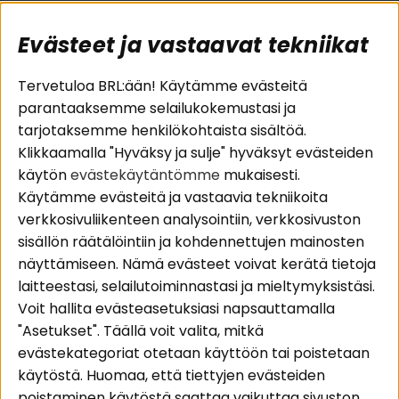
Evästeet ja vastaavat tekniikat
Suositut sivut
Asiakaspalvelu
Tervetuloa BRL:ään! Käytämme evästeitä
parantaaksemme selailukokemustasi ja
Pakettiratkaisut
Evästeet
tarjotaksemme henkilökohtaista sisältöä.
Autostereot
Huolto- ja
Klikkaamalla "Hyväksy ja sulje" hyväksyt evästeiden
Kaiuttimet
takuutiedot
käytön
evästekäytäntömme
mukaisesti.
Päätevahvistimet
Ostoehdot
Käytämme evästeitä ja vastaavia tekniikoita
Lisätarvikkeet
Palautus
verkkosivuliikenteen analysointiin, verkkosivuston
Kaapelit
Tietosuojapolitiikka
sisällön räätälöintiin ja kohdennettujen mainosten
näyttämiseen. Nämä evästeet voivat kerätä tietoja
laitteestasi, selailutoiminnastasi ja mieltymyksistäsi.
Alueet
Seuraa meitä
Voit hallita evästeasetuksiasi napsauttamalla
Instagram
Autohifi
"Asetukset". Täällä voit valita, mitkä
Kotihifi
Facebook
evästekategoriat otetaan käyttöön tai poistetaan
Uutuudet
käytöstä. Huomaa, että tiettyjen evästeiden
Youtube
poistaminen käytöstä saattaa vaikuttaa sivuston