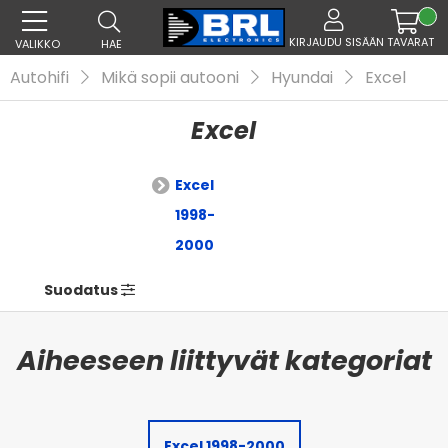
KIRJAUDU SISÄÄN
TAVARAT
VALIKKO
HAE
Autohifi
Mikä sopii autooni
Hyundai
Excel
Excel
Excel
1998-
2000
Suodatus
Excel 1998-2000