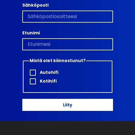
Sähköposti
Etunimi
Mistä olet kiinnostunut?
Autohifi
Kotihifi
Liity