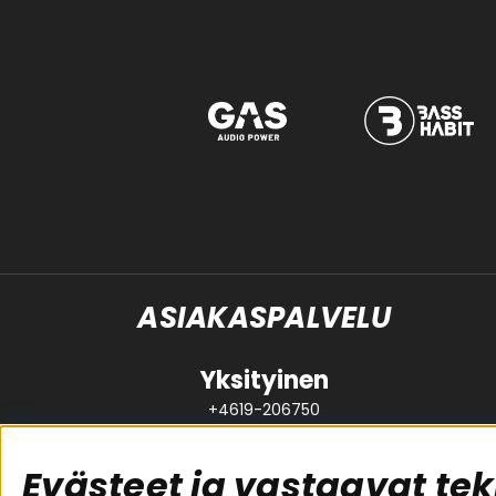
ASIAKASPALVELU
Yksityinen
+4619-206750
support@brl.se
Evästeet ja vastaavat tek