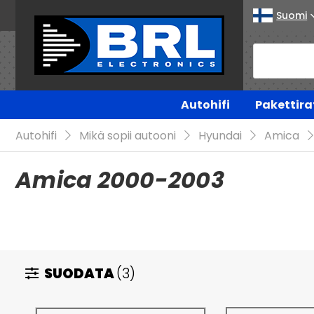
Suomi
Autohifi
Pakettira
Autohifi
Mikä sopii autooni
Hyundai
Amica
Amica 2000-2003
SUODATA
(3)