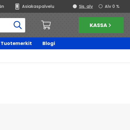
än
Asiakaspalvelu
Sis. alv
Alv 0 %
KASSA
Tuotemerkit
Blogi