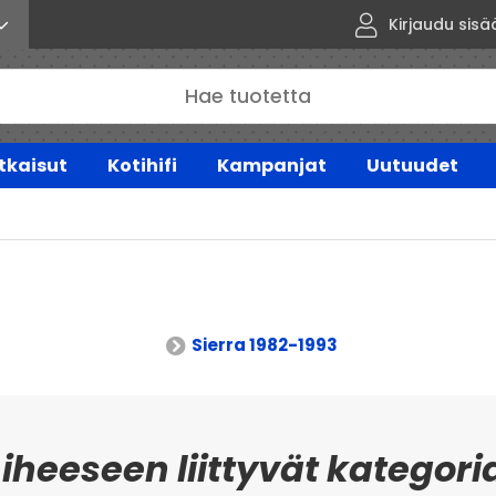
Kirjaudu sisä
tkaisut
Kotihifi
Kampanjat
Uutuudet
Sierra 1982-1993