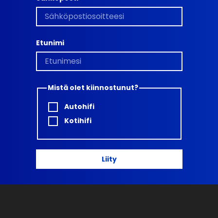
Etunimi
Mistä olet kiinnostunut?
Autohifi
Kotihifi
Liity