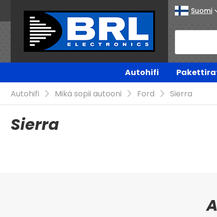
Suomi
Autohifi
Pakettira
Autohifi
Mikä sopii autooni
Ford
Sierra
Sierra