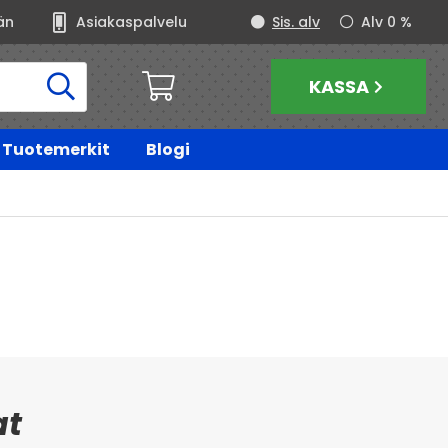
än
Asiakaspalvelu
Sis. alv
Alv 0 %
KASSA
Tuotemerkit
Blogi