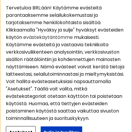
Suositut sivut
Asiakaspalvelu
Tervetuloa BRL:ään! Käytämme evästeitä
parantaaksemme selailukokemustasi ja
Pakettiratkaisut
Evästeet
tarjotaksemme henkilökohtaista sisältöä.
Autostereot
Huolto- ja
Klikkaamalla "Hyväksy ja sulje" hyväksyt evästeiden
Kaiuttimet
takuutiedot
käytön
evästekäytäntömme
mukaisesti.
Päätevahvistimet
Ostoehdot
Käytämme evästeitä ja vastaavia tekniikoita
Lisätarvikkeet
Palautus
verkkosivuliikenteen analysointiin, verkkosivuston
Kaapelit
Tietosuojapolitiikka
sisällön räätälöintiin ja kohdennettujen mainosten
näyttämiseen. Nämä evästeet voivat kerätä tietoja
laitteestasi, selailutoiminnastasi ja mieltymyksistäsi.
Alueet
Seuraa meitä
Voit hallita evästeasetuksiasi napsauttamalla
Instagram
Autohifi
"Asetukset". Täällä voit valita, mitkä
Kotihifi
Facebook
evästekategoriat otetaan käyttöön tai poistetaan
Uutuudet
käytöstä. Huomaa, että tiettyjen evästeiden
Youtube
poistaminen käytöstä saattaa vaikuttaa sivuston
Tiktok
toiminnallisuuteen ja suorituskykyyn.
Lisätietoja siitä, miten käytämme evästeitä ja