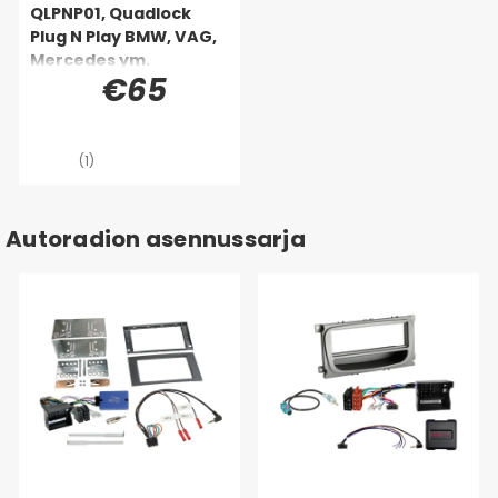
QLPNP01, Quadlock
Plug N Play BMW, VAG,
Mercedes ym.
€65
(1)
Autoradion asennussarja