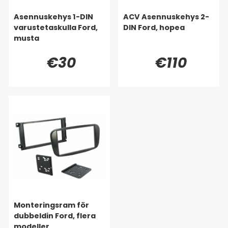
Asennuskehys 1-DIN
ACV Asennuskehys 2-
varustetaskulla Ford,
DIN Ford, hopea
musta
€30
€110
Monteringsram för
dubbeldin Ford, flera
modeller