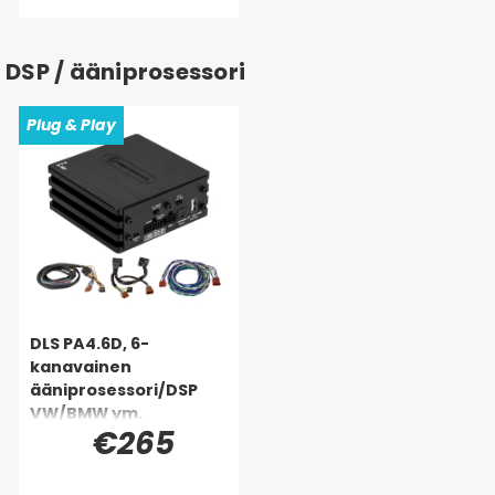
DSP / ääniprosessori
Plug & Play
DLS PA4.6D, 6-
kanavainen
ääniprosessori/DSP
VW/BMW ym.
€265
(Quadlock)