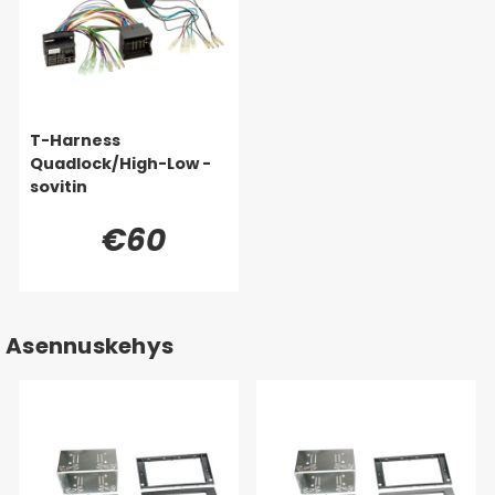
T-Harness
Quadlock/High-Low -
sovitin
€60
Asennuskehys