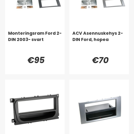
Monteringsram Ford 2-
ACV Asennuskehys 2-
DIN 2003- svart
DIN Ford, hopea
€95
€70