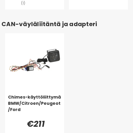
(1)
CAN-väyläliitäntä ja adapteri
Chimes-käyttöliittymä
BMW/Citroen/Peugeot
/Ford
€211