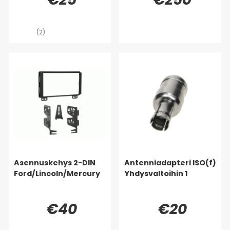
(2)
Asennuskehys 2-DIN
Antenniadapteri ISO(f)
Ford/Lincoln/Mercury
Yhdysvaltoihin 1
€40
€20