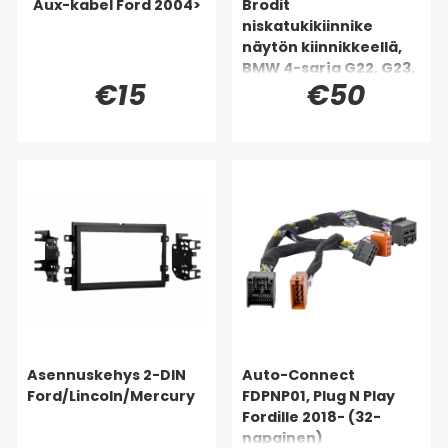
Aux-kabel Ford 2004>
Brodit
niskatukikiinnike
näytön kiinnikkeellä,
BMW 4-sarja G22, G23,
€15
€50
G24, G26 88-26
Asennuskehys 2-DIN
Auto-Connect
Ford/Lincoln/Mercury
FDPNP01, Plug N Play
Fordille 2018- (32-
napainen)