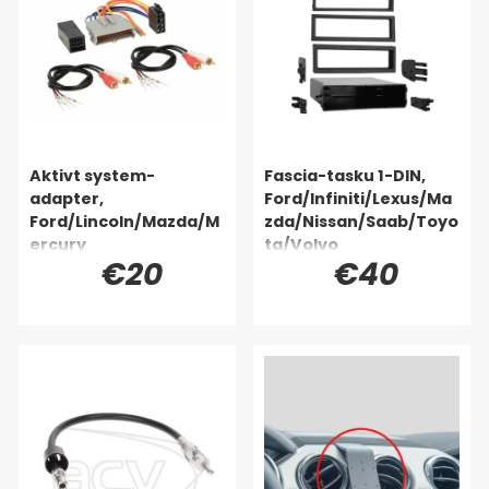
Aktivt system-
Fascia-tasku 1-DIN,
adapter,
Ford/Infiniti/Lexus/Ma
Ford/Lincoln/Mazda/M
zda/Nissan/Saab/Toyo
ercury
ta/Volvo
€20
€40