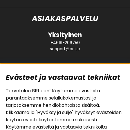
ASIAKASPALVELU
Yksityinen
+4619-206750
support@brl.se
Evästeet ja vastaavat tekniikat
Suositut sivut
Asiakaspalvelu
Tervetuloa BRL:ään! Käytämme evästeitä
parantaaksemme selailukokemustasi ja
Pakettiratkaisut
Evästeet
tarjotaksemme henkilökohtaista sisältöä.
Autostereot
Huolto- ja
Klikkaamalla "Hyväksy ja sulje" hyväksyt evästeiden
Kaiuttimet
takuutiedot
käytön
evästekäytäntömme
mukaisesti.
Päätevahvistimet
Ostoehdot
Käytämme evästeitä ja vastaavia tekniikoita
Lisätarvikkeet
Palautus