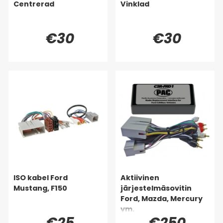
Centrerad
Vinklad
€30
€30
ISO kabel Ford
Aktiivinen
Mustang, F150
järjestelmäsovitin
Ford, Mazda, Mercury
ym.
€25
€250