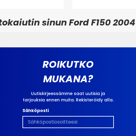
okaiutin sinun Ford F150 2004
ROIKUTKO
MUKANA?
Uutiskirjeessämme saat uutisia ja
tarjouksia ennen muita. Rekisteröidy alla.
Sähköposti