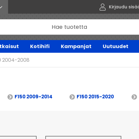
Kirjaudu sisä
tkaisut
Kotihifi
Kampanjat
Uutuudet
0 2004-2008
F150 2009-2014
F150 2015-2020