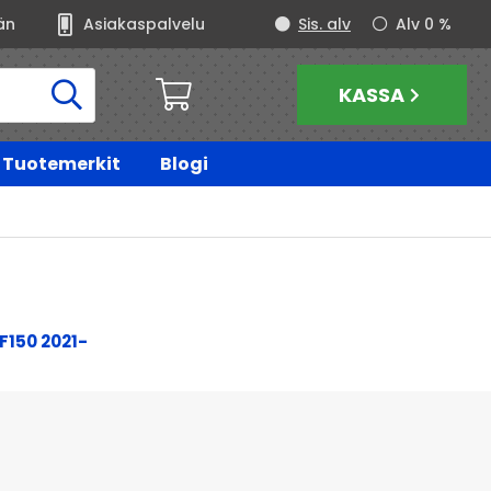
än
Asiakaspalvelu
Sis. alv
Alv 0 %
KASSA
Tuotemerkit
Blogi
F150 2021-