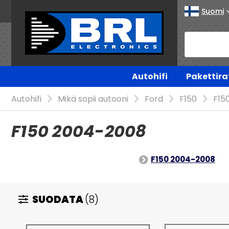
Suomi
Autohifi
Pakettira
Autohifi
Mikä sopii autooni
Ford
F150
F15
F150 2004-2008
F150 2004-2008
SUODATA
(8)