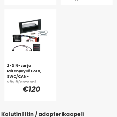
2-DIN-sarja
laitehyllyllä Ford,
SWC/CAN-
väylä/antenni
€120
Kaiutinliitin / adapterikaapeli