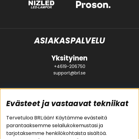
ASIAKASPALVELU
Yksityinen
+4619-206750
support@brl.se
Evästeet ja vastaavat tekniikat
Suositut sivut
Asiakaspalvelu
Tervetuloa BRL:ään! Käytämme evästeitä
parantaaksemme selailukokemustasi ja
Pakettiratkaisut
Evästeet
tarjotaksemme henkilökohtaista sisältöä.
Autostereot
Huolto- ja