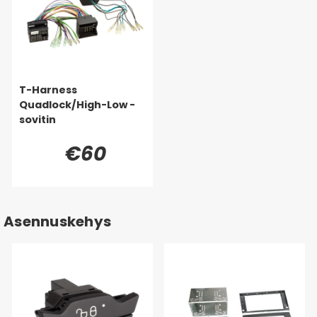
T-Harness
Quadlock/High-Low -
sovitin
€60
Asennuskehys