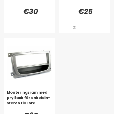
€30
€25
(1)
Monteringsram med
prylfack för enkeldin-
stereo till Ford