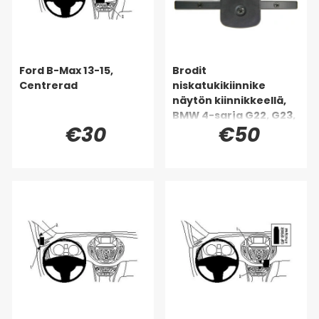
Ford B-Max 13-15,
Brodit
Centrerad
niskatukikiinnike
näytön kiinnikkeellä,
BMW 4-sarja G22, G23,
€30
€50
G24, G26 88-26