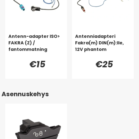
Antenn-adapter ISO>
Antenniadapteri
FAKRA (Z) /
Fakra(m) DIN(m):lle,
fantommatning
12V phantom
€15
€25
Asennuskehys