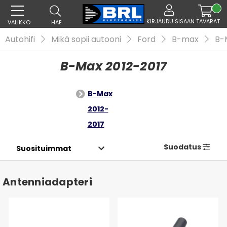
KIRJAUDU SISÄÄN
TAVARAT
VALIKKO
HAE
Autohifi
Mikä sopii autooni
Ford
B-max
B-
B-Max 2012-2017
B-Max
2012-
2017
Suodatus
Antenniadapteri