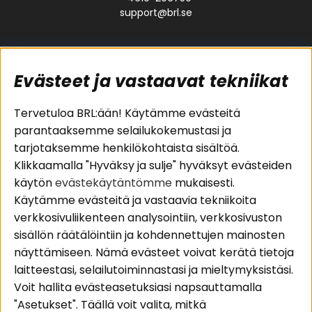
support@brl.se
Evästeet ja vastaavat tekniikat
Suositut sivut
Asiakaspalvelu
Tervetuloa BRL:ään! Käytämme evästeitä
parantaaksemme selailukokemustasi ja
Pakettiratkaisut
Evästeet
tarjotaksemme henkilökohtaista sisältöä.
Autostereot
Huolto- ja
Klikkaamalla "Hyväksy ja sulje" hyväksyt evästeiden
Kaiuttimet
takuutiedot
käytön
evästekäytäntömme
mukaisesti.
Päätevahvistimet
Ostoehdot
Käytämme evästeitä ja vastaavia tekniikoita
Lisätarvikkeet
Palautus
verkkosivuliikenteen analysointiin, verkkosivuston
Kaapelit
Tietosuojapolitiikka
sisällön räätälöintiin ja kohdennettujen mainosten
näyttämiseen. Nämä evästeet voivat kerätä tietoja
laitteestasi, selailutoiminnastasi ja mieltymyksistäsi.
Alueet
Seuraa meitä
Voit hallita evästeasetuksiasi napsauttamalla
Instagram
Autohifi
"Asetukset". Täällä voit valita, mitkä