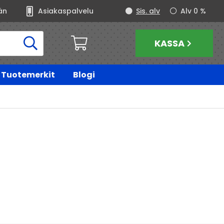
än
Asiakaspalvelu
Sis. alv
Alv 0 %
KASSA
Tuotemerkit
Blogi