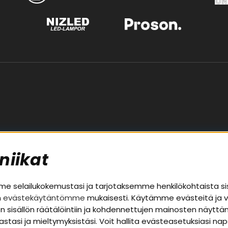
niikat
palvelu
Alueet
 selailukokemustasi ja tarjotaksemme henkilökohtaista si
n
evästekäytäntömme
mukaisesti. Käytämme evästeitä ja 
Autohifi
uston sisällön räätälöintiin ja kohdennettujen mainosten näyt
a takuutiedot
Kotihifi
nastasi ja mieltymyksistäsi. Voit hallita evästeasetuksiasi n
t
Uutuudet