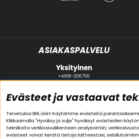
ASIAKASPALVELU
Yksityinen
+4619-206750
support@brl.se
Evästeet ja vastaavat tek
Suositut sivut
Asiakas
Tervetuloa BRL:ään! Käytämme evästeitä parantaaksemme
Klikkaamalla "Hyväksy ja sulje" hyväksyt evästeiden käytö
Pakettiratkaisut
Evästeet
tekniikoita verkkosivuliikenteen analysointiin, verkkosiv
Autostereot
Huolto- j
evästeet voivat kerätä tietoja laitteestasi, selailutoimin
Kaiuttimet
Ostoehdo