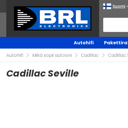
Suomi
Autohifi
Pakettira
Autohifi
Mikä sopii autooni
Cadillac
Cadillac 
Cadillac Seville