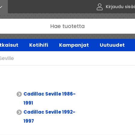
Kirjaudu sisä
tkaisut
Kotihifi
Kampanjat
Uutuudet
Seville
Cadillac Seville 1986-
1991
Cadillac Seville 1992-
1997