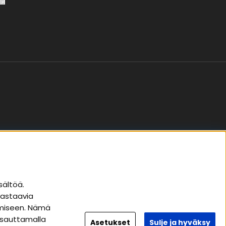
Seuraa meitä
sältöä.
vastaavia
Instagram
tämiseen. Nämä
Facebook
apsauttamalla
Asetukset
Sulje ja hyväksy