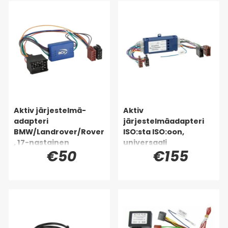
Aktiv järjestelmä-
Aktiv
adapteri
järjestelmäadapteri
BMW/Landrover/Rover
ISO:sta ISO:oon,
, 17-nastainen
universaali
€50
€155