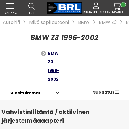
KIRJAUDU SISÄÄN
TAVARAT
VALIKKO
HAE
Autohifi
Mikä sopii autooni
BMW
BMW Z3
B
BMW Z3 1996-2002
BMW
Z3
1996-
2002
Suodatus
Vahvistinliitäntä / aktiivinen
järjestelmäadapteri