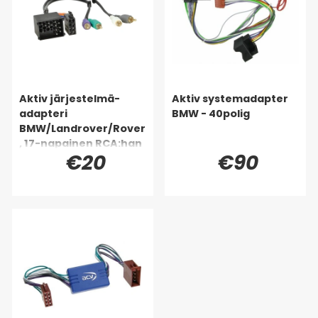
Aktiv järjestelmä-
Aktiv systemadapter
adapteri
BMW - 40polig
BMW/Landrover/Rover
, 17-napainen RCA:han
€20
€90