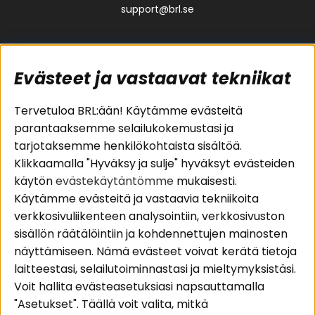
support@brl.se
Evästeet ja vastaavat tekniikat
Suositut sivut
Asiakaspalvelu
Tervetuloa BRL:ään! Käytämme evästeitä
parantaaksemme selailukokemustasi ja
Pakettiratkaisut
Evästeet
tarjotaksemme henkilökohtaista sisältöä.
Autostereot
Huolto- ja
Klikkaamalla "Hyväksy ja sulje" hyväksyt evästeiden
Kaiuttimet
takuutiedot
käytön
evästekäytäntömme
mukaisesti.
Päätevahvistimet
Ostoehdot
Käytämme evästeitä ja vastaavia tekniikoita
Lisätarvikkeet
Palautus
verkkosivuliikenteen analysointiin, verkkosivuston
Kaapelit
Tietosuojapolitiikka
sisällön räätälöintiin ja kohdennettujen mainosten
näyttämiseen. Nämä evästeet voivat kerätä tietoja
laitteestasi, selailutoiminnastasi ja mieltymyksistäsi.
Alueet
Seuraa meitä
Voit hallita evästeasetuksiasi napsauttamalla
Instagram
Autohifi
"Asetukset". Täällä voit valita, mitkä
Kotihifi