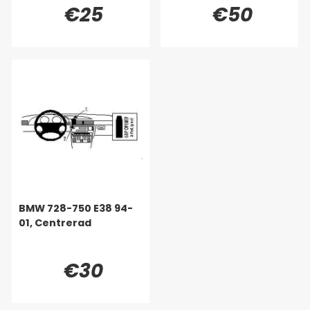
€25
€50
G24, G26 88-26
BMW 728-750 E38 94-
01, Centrerad
€30