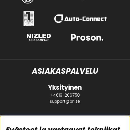
ASIAKASPALVELU
Yksityinen
+4619-206750
support@brl.se
Evästeet ja vastaavat tekniikat