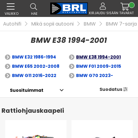
KIRJAUDU SISÄÄN
TAVARAT
VALIKKO
HAE
Autohifi
Mikä sopii autooni
BMW
BMW 7-sarja
BMW E38 1994-2001
BMW E32 1986-1994
BMW E38 1994-2001
BMW E65 2002-2008
BMW F01 2009-2015
BMW G11 2016-2022
BMW G70 2023-
Suodatus
Rattiohjauskaapeli