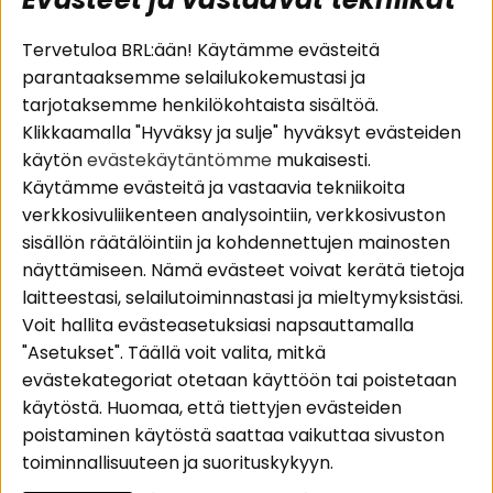
Suositut sivut
Asiakaspalvelu
Tervetuloa BRL:ään! Käytämme evästeitä
parantaaksemme selailukokemustasi ja
Pakettiratkaisut
Evästeet
tarjotaksemme henkilökohtaista sisältöä.
Autostereot
Huolto- ja
Klikkaamalla "Hyväksy ja sulje" hyväksyt evästeiden
Kaiuttimet
takuutiedot
käytön
evästekäytäntömme
mukaisesti.
Päätevahvistimet
Ostoehdot
Käytämme evästeitä ja vastaavia tekniikoita
Lisätarvikkeet
Palautus
verkkosivuliikenteen analysointiin, verkkosivuston
Kaapelit
Tietosuojapolitiikka
sisällön räätälöintiin ja kohdennettujen mainosten
näyttämiseen. Nämä evästeet voivat kerätä tietoja
laitteestasi, selailutoiminnastasi ja mieltymyksistäsi.
Alueet
Seuraa meitä
Voit hallita evästeasetuksiasi napsauttamalla
Instagram
Autohifi
"Asetukset". Täällä voit valita, mitkä
Kotihifi
Facebook
evästekategoriat otetaan käyttöön tai poistetaan
Uutuudet
käytöstä. Huomaa, että tiettyjen evästeiden
Youtube
poistaminen käytöstä saattaa vaikuttaa sivuston
Tiktok
toiminnallisuuteen ja suorituskykyyn.