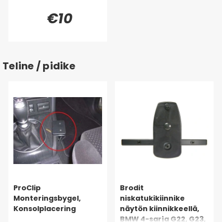
€10
Teline / pidike
ProClip
Brodit
Monteringsbygel,
niskatukikiinnike
Konsolplacering
näytön kiinnikkeellä,
BMW 4-sarja G22, G23,