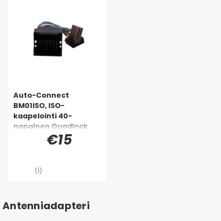
Auto-Connect
BM01ISO, ISO-
kaapelointi 40-
napainen Quadlock
€15
(1)
Antenniadapteri