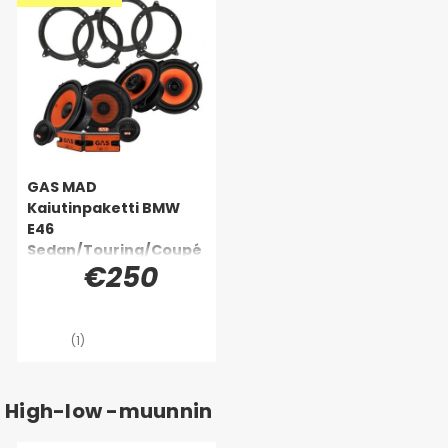
GAS MAD
Kaiutinpaketti BMW
E46
Sedan/Touring/Coupé
€250
(1)
High-low -muunnin