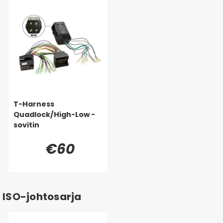
T-Harness
Quadlock/High-Low -
sovitin
€60
ISO-johtosarja