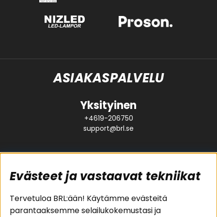
ASIAKASPALVELU
Yksityinen
+4619-206750
support@brl.se
Evästeet ja vastaavat tekniikat
Suositut sivut
Asiakaspalvelu
Tervetuloa BRL:ään! Käytämme evästeitä
parantaaksemme selailukokemustasi ja
Pakettiratkaisut
Evästeet