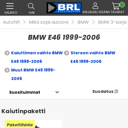
KIRJAUDU SISÄÄN
TAVARAT
VALIKKO
HAE
Autohifi
Mikä sopii autooni
BMW
BMW 3-sarja
BMW E46 1999-2006
Kaiuttimen vaihto BMW
Stereon vaihto BMW
E46 1999-2006
E46 1999-2006
Muut BMW E46 1999-
2006
Suodatus
Kaiutinpaketti
Pakettihinta