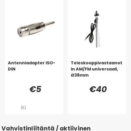
Antenniadapter ISO-
Teleskooppivastaanot
DIN
in AM/FM universaali,
Ø38mm
€5
€40
(5)
Vahvistinliitäntä / aktiivinen