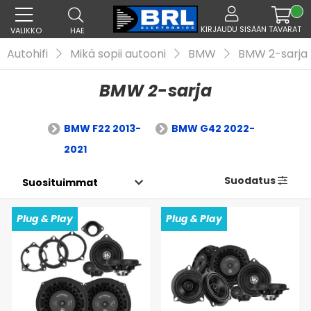
KIRJAUDU SISÄÄN
TAVARAT
VALIKKO
HAE
Autohifi
Mikä sopii autooni
BMW
BMW 2-sarja
BMW 2-sarja
BMW F22 2013-
BMW G42 2022-
2021
Suodatus
Plug & Play
Plug & Play