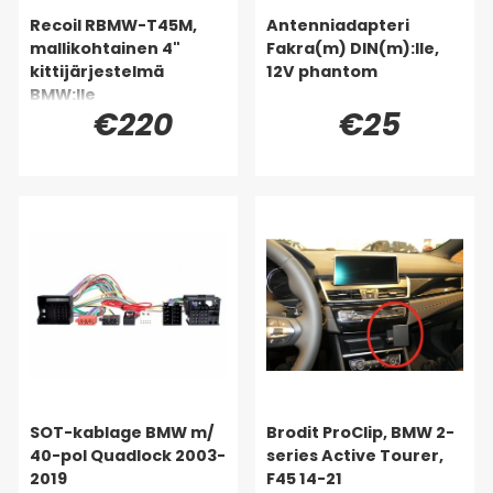
Recoil RBMW-T45M,
Antenniadapteri
mallikohtainen 4"
Fakra(m) DIN(m):lle,
kittijärjestelmä
12V phantom
BMW:lle
€220
€25
SOT-kablage BMW m/
Brodit ProClip, BMW 2-
40-pol Quadlock 2003-
series Active Tourer,
2019
F45 14-21