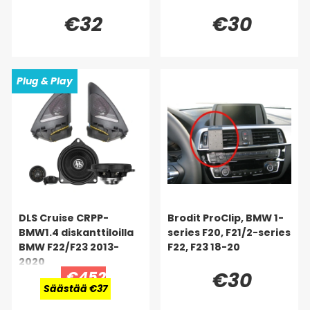
€32
€30
Plug & Play
DLS Cruise CRPP-
Brodit ProClip, BMW 1-
BMW1.4 diskanttiloilla
series F20, F21/2-series
BMW F22/F23 2013-
F22, F23 18-20
2020
€452
€30
Säästää €37