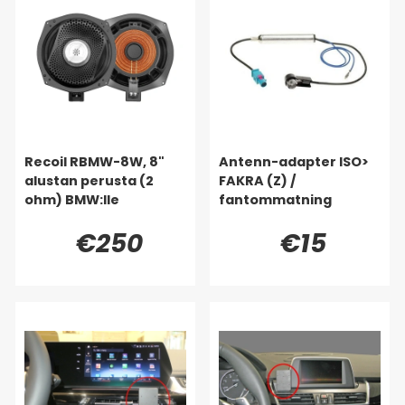
Recoil RBMW-8W, 8"
Antenn-adapter ISO>
alustan perusta (2
FAKRA (Z) /
ohm) BMW:lle
fantommatning
€250
€15