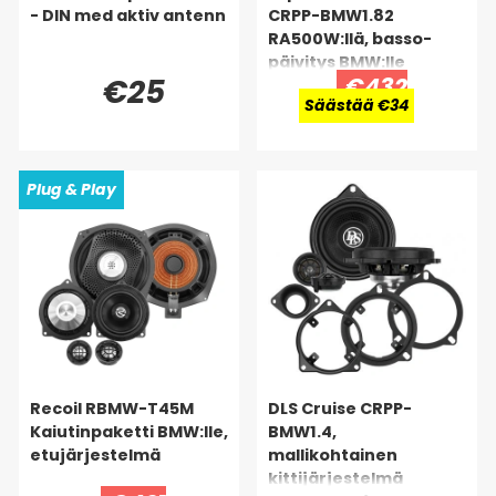
- DIN med aktiv antenn
CRPP-BMW1.82
RA500W:llä, basso-
päivitys BMW:lle
€25
€432
Säästää €34
Plug & Play
Recoil RBMW-T45M
DLS Cruise CRPP-
Kaiutinpaketti BMW:lle,
BMW1.4,
etujärjestelmä
mallikohtainen
kittijärjestelmä