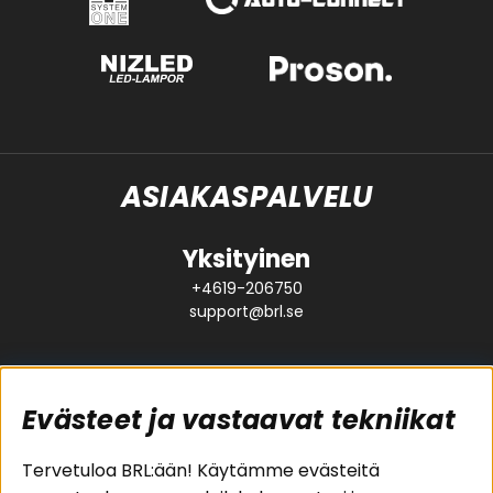
ASIAKASPALVELU
Yksityinen
+4619-206750
support@brl.se
Evästeet ja vastaavat tekniikat
Suositut sivut
Asiakaspalvelu
Tervetuloa BRL:ään! Käytämme evästeitä