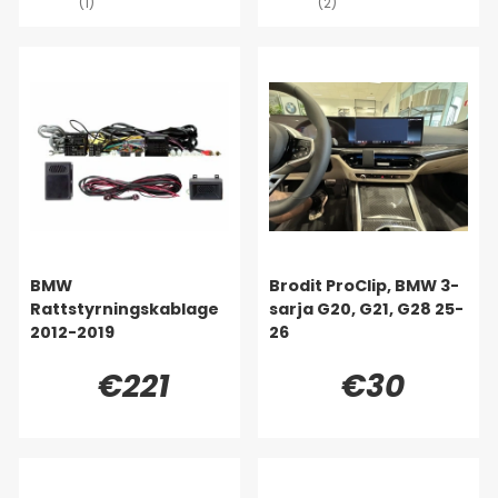
(1)
(2)
BMW
Brodit ProClip, BMW 3-
Rattstyrningskablage
sarja G20, G21, G28 25-
2012-2019
26
€221
€30