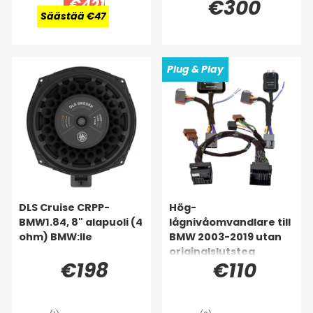
€421
€300
BMW:lle
Säästää €47
Plug & Play
DLS Cruise CRPP-
Hög-
BMW1.84, 8" alapuoli (4
lågnivåomvandlare till
ohm) BMW:lle
BMW 2003-2019 utan
originalslutsteg
€198
€110