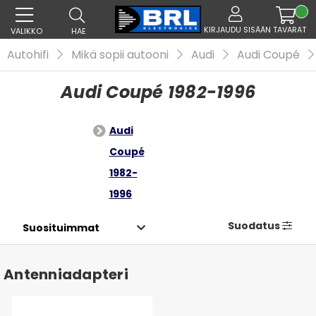
KIRJAUDU SISÄÄN
TAVARAT
VALIKKO
HAE
Autohifi
Mikä sopii autooni
Audi
Audi Coupé
Audi Coupé 1982-1996
Audi
Coupé
1982-
1996
Suodatus
Antenniadapteri