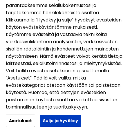
parantaaksemme selailukokemustasi ja
Pakettiratkaisut
Evästeet
tarjotaksemme henkilökohtaista sisältöä.
Autostereot
Huolto- ja
Klikkaamalla "Hyväksy ja sulje" hyväksyt evästeiden
Kaiuttimet
takuutiedot
käytön
evästekäytäntömme
mukaisesti.
Päätevahvistimet
Ostoehdot
Käytämme evästeitä ja vastaavia tekniikoita
Lisätarvikkeet
Palautus
verkkosivuliikenteen analysointiin, verkkosivuston
Kaapelit
Tietosuojapolitiikka
sisällön räätälöintiin ja kohdennettujen mainosten
näyttämiseen. Nämä evästeet voivat kerätä tietoja
laitteestasi, selailutoiminnastasi ja mieltymyksistäsi.
Alueet
Seuraa meitä
Voit hallita evästeasetuksiasi napsauttamalla
Instagram
Autohifi
"Asetukset". Täällä voit valita, mitkä
Kotihifi
Facebook
evästekategoriat otetaan käyttöön tai poistetaan
Uutuudet
käytöstä. Huomaa, että tiettyjen evästeiden
Youtube
poistaminen käytöstä saattaa vaikuttaa sivuston
Tiktok
toiminnallisuuteen ja suorituskykyyn.
Lisätietoja siitä, miten käytämme evästeitä ja
Asetukset
Sulje ja hyväksy
Copyright © 2026 - BRL Electronics
käsittelemme henkilötietojasi, lue