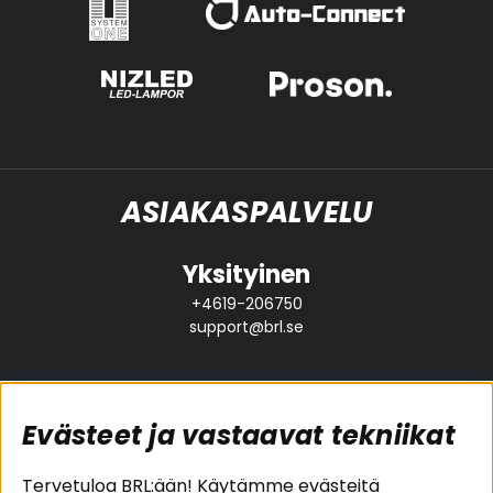
ASIAKASPALVELU
Yksityinen
+4619-206750
support@brl.se
Evästeet ja vastaavat tekniikat
Suositut sivut
Asiakaspalvelu
Tervetuloa BRL:ään! Käytämme evästeitä