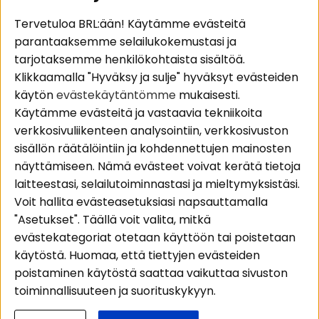
Suositut sivut
Asiakaspalvelu
Tervetuloa BRL:ään! Käytämme evästeitä
parantaaksemme selailukokemustasi ja
Pakettiratkaisut
Evästeet
tarjotaksemme henkilökohtaista sisältöä.
Autostereot
Huolto- ja
Klikkaamalla "Hyväksy ja sulje" hyväksyt evästeiden
Kaiuttimet
takuutiedot
käytön
evästekäytäntömme
mukaisesti.
Päätevahvistimet
Ostoehdot
Käytämme evästeitä ja vastaavia tekniikoita
Lisätarvikkeet
Palautus
verkkosivuliikenteen analysointiin, verkkosivuston
Kaapelit
Tietosuojapolitiikka
sisällön räätälöintiin ja kohdennettujen mainosten
näyttämiseen. Nämä evästeet voivat kerätä tietoja
laitteestasi, selailutoiminnastasi ja mieltymyksistäsi.
Alueet
Seuraa meitä
Voit hallita evästeasetuksiasi napsauttamalla
Instagram
Autohifi
"Asetukset". Täällä voit valita, mitkä
Kotihifi
Facebook
evästekategoriat otetaan käyttöön tai poistetaan
Uutuudet
käytöstä. Huomaa, että tiettyjen evästeiden
Youtube
poistaminen käytöstä saattaa vaikuttaa sivuston
Tiktok
toiminnallisuuteen ja suorituskykyyn.