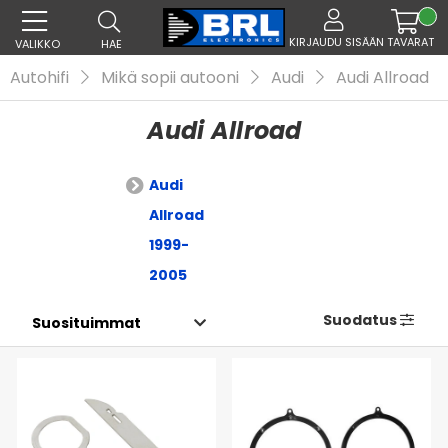
KIRJAUDU SISÄÄN
TAVARAT
VALIKKO
HAE
Autohifi
Mikä sopii autooni
Audi
Audi Allroad
Audi Allroad
Audi
Allroad
1999-
2005
Suodatus