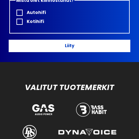
Mistä olet kiinnostunut?
Autohifi
Kotihifi
Liity
VALITUT TUOTEMERKIT