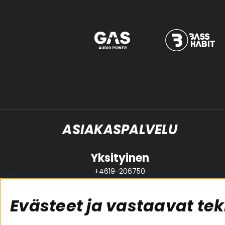
ASIAKASPALVELU
Yksityinen
+4619-206750
support@brl.se
Evästeet ja vastaavat tek