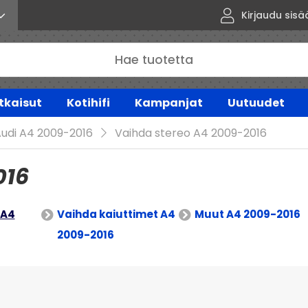
Kirjaudu sisä
tkaisut
Kotihifi
Kampanjat
Uutuudet
udi A4 2009-2016
Vaihda stereo A4 2009-2016
016
 A4
Vaihda kaiuttimet A4
Muut A4 2009-2016
2009-2016