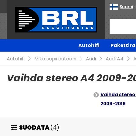
Suomi
Autohifi
Pakettira
Autohifi
Mikä sopii autooni
Audi
Audi A4
A
Vaihda stereo A4 2009-2
Vaihda stereo
2009-2016
SUODATA
(4)