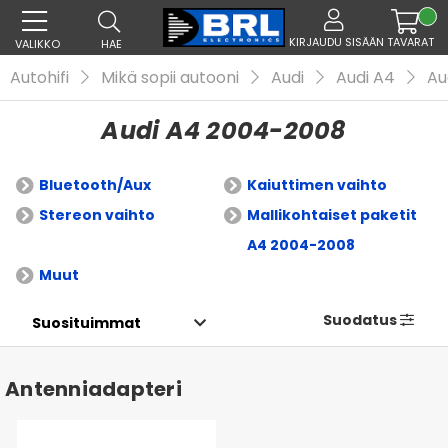
KIRJAUDU SISÄÄN
TAVARAT
VALIKKO
HAE
Autohifi
Mikä sopii autooni
Audi
Audi A4
Au
Audi A4 2004-2008
Bluetooth/Aux
Kaiuttimen vaihto
Stereon vaihto
Mallikohtaiset paketit
A4 2004-2008
Muut
Suodatus
Antenniadapteri