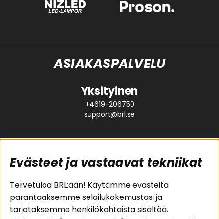
ASIAKASPALVELU
Yksityinen
+4619-206750
support@brl.se
Evästeet ja vastaavat tekniikat
Suositut sivut
Asiakaspalvelu
Tervetuloa BRL:ään! Käytämme evästeitä
parantaaksemme selailukokemustasi ja
Pakettiratkaisut
Evästeet
tarjotaksemme henkilökohtaista sisältöä.
Autostereot
Huolto- ja