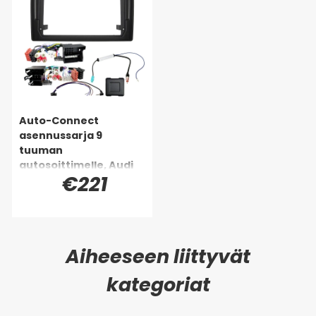
Auto-Connect
asennussarja 9
tuuman
autosoittimelle, Audi
€221
A4 B6/B7 2001-2009