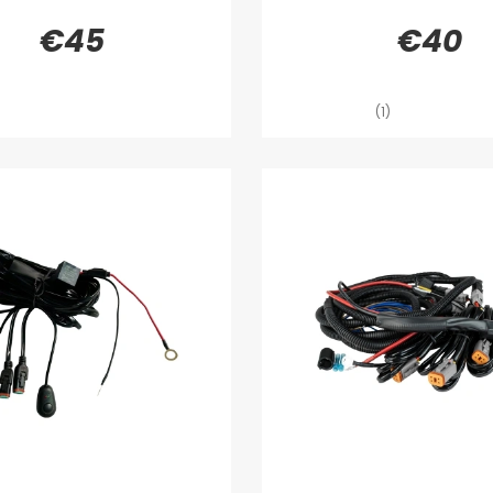
€45
€40
(1)