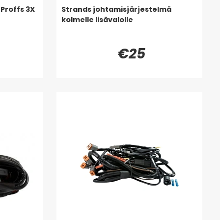
 Proffs 3X
Strands johtamisjärjestelmä
kolmelle lisävalolle
€25