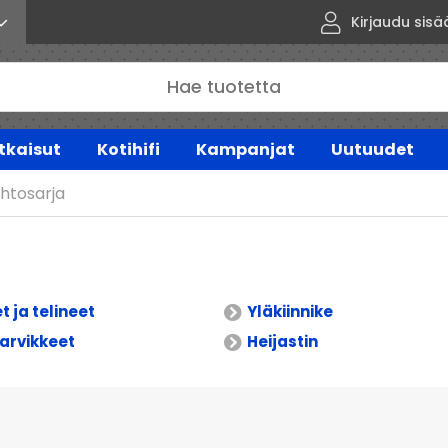
Kirjaudu sisä
tkaisut
Kotihifi
Kampanjat
Uutuudet
htosarja
t ja telineet
Yläkiinnike
arvikkeet
Heijastin