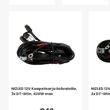
NIZLED 12V Kaapelisarja lisävaloille,
NIZLED 12V
3x DT-liitin, 420W max
2x DT-liit