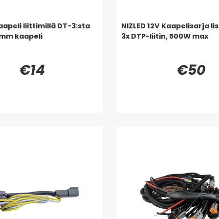
apeli liittimillä DT-3:sta
NIZLED 12V Kaapelisarja lis
 mm kaapeli
3x DTP-liitin, 500W max
€14
€50