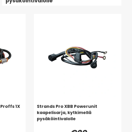
pysäköintivalolle
Proffs 1X
Strands Pro XBB Powerunit
kaapelisarja, kytkimellä
pysäköintivalolle