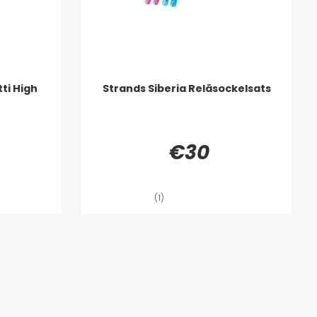
ti High
Strands Siberia Reläsockelsats
€30
(1)