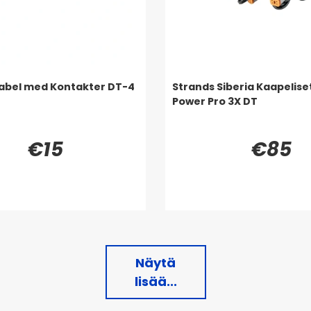
abel med Kontakter DT-4
Strands Siberia Kaapeliset
Power Pro 3X DT
€15
€85
Näytä
lisää...