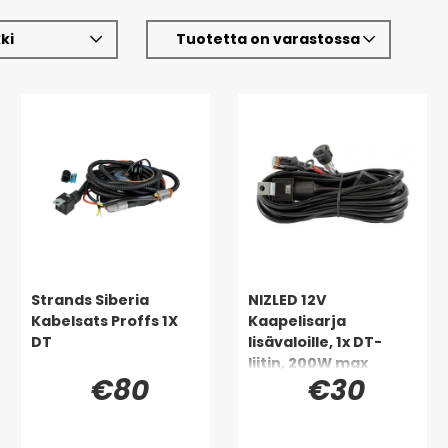
ki
Tuotetta on varastossa
Strands Siberia
NIZLED 12V
Kabelsats Proffs 1X
Kaapelisarja
DT
lisävaloille, 1x DT-
liitin, 200W max
€80
€30