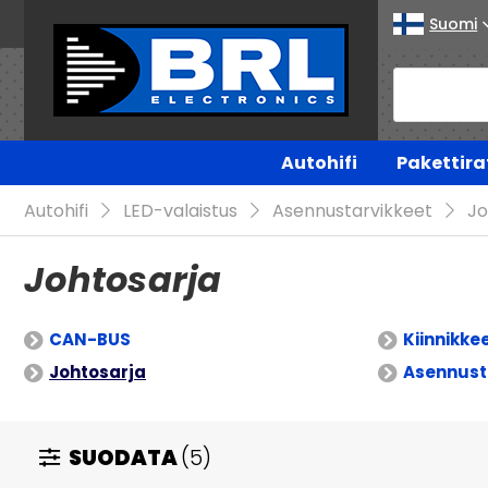
Suomi
Autohifi
Pakettira
Autohifi
LED-valaistus
Asennustarvikkeet
Jo
Johtosarja
CAN-BUS
Kiinnikkee
Johtosarja
Asennust
SUODATA
(5)