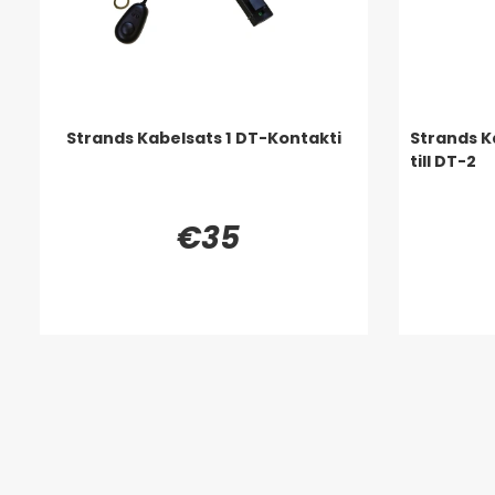
Strands Kabelsats 1 DT-Kontakti
Strands K
till DT-2
€35