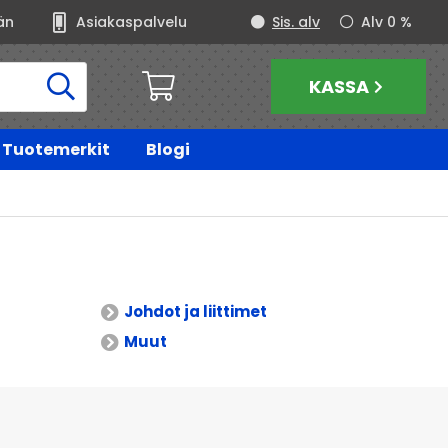
än
Asiakaspalvelu
Sis. alv
Alv 0 %
KASSA
Tuotemerkit
Blogi
Johdot ja liittimet
Muut