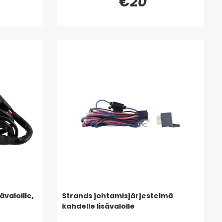
€20
ävaloille,
Strands johtamisjärjestelmä
kahdelle lisävalolle