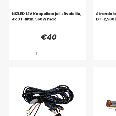
NIZLED 12V Kaapelisarja lisävaloille,
Strands ka
4x DT-liitin, 560W max
DT-2,500
€40
(1)