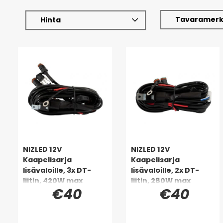
Tavaramerk
Hinta
NIZLED 12V
NIZLED 12V
Kaapelisarja
Kaapelisarja
lisävaloille, 3x DT-
lisävaloille, 2x DT-
liitin, 420W max
liitin, 280W max
€40
€40