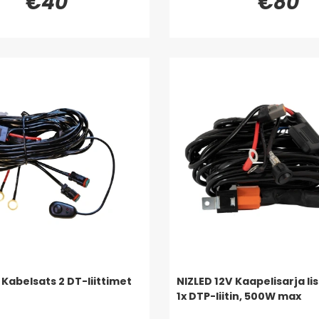
€40
€80
Kabelsats 2 DT-liittimet
NIZLED 12V Kaapelisarja lis
1x DTP-liitin, 500W max