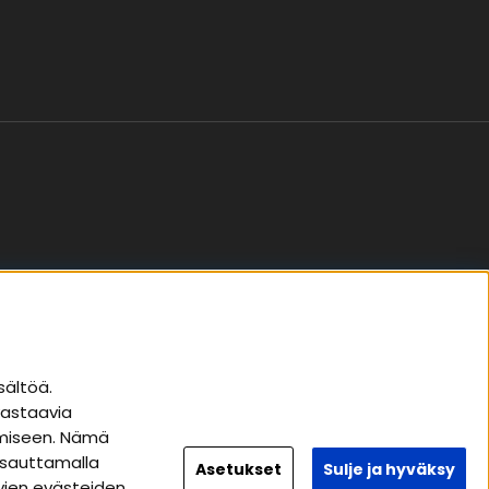
Seuraa meitä
sältöä.
vastaavia
Instagram
tämiseen. Nämä
Facebook
apsauttamalla
Asetukset
Sulje ja hyväksy
tyjen evästeiden