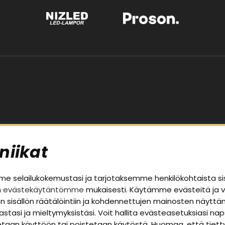
niikat
palvelu
Alueet
 selailukokemustasi ja tarjotaksemme henkilökohtaista si
n
evästekäytäntömme
mukaisesti. Käytämme evästeitä ja 
Autohifi
uston sisällön räätälöintiin ja kohdennettujen mainosten näyt
a takuutiedot
Kotihifi
nastasi ja mieltymyksistäsi. Voit hallita evästeasetuksiasi n
t
Uutuudet
otetaan käyttöön tai poistetaan käytöstä. Huomaa, että tiet