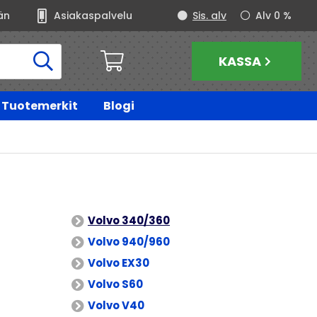
än
Asiakaspalvelu
Sis. alv
Alv 0 %
KASSA
Tuotemerkit
Blogi
Volvo 340/360
Volvo 940/960
Volvo EX30
Volvo S60
Volvo V40