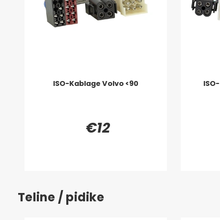
ISO-Kablage Volvo <90
ISO-
€12
Teline / pidike