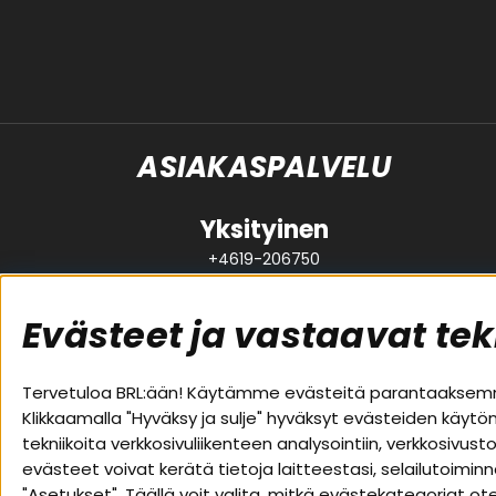
ASIAKASPALVELU
Yksityinen
+4619-206750
support@brl.se
Evästeet ja vastaavat tek
Suositut sivut
Asiakas
Tervetuloa BRL:ään! Käytämme evästeitä parantaaksemme
Klikkaamalla "Hyväksy ja sulje" hyväksyt evästeiden käytö
Pakettiratkaisut
Evästeet
tekniikoita verkkosivuliikenteen analysointiin, verkkosiv
Autostereot
Huolto- j
evästeet voivat kerätä tietoja laitteestasi, selailutoimin
Kaiuttimet
Ostoehdo
"Asetukset". Täällä voit valita, mitkä evästekategoriat 