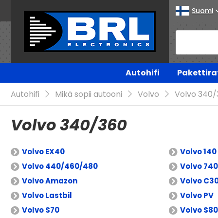
Suomi
Autohifi
Pakettira
Autohifi
Mikä sopii autooni
Volvo
Volvo 340/
Volvo 340/360
Volvo EX40
Volvo 140
Volvo 440/460/480
Volvo 74
Volvo Amazon
Volvo C3
Volvo Lastbil
Volvo PV
Volvo S70
Volvo S80