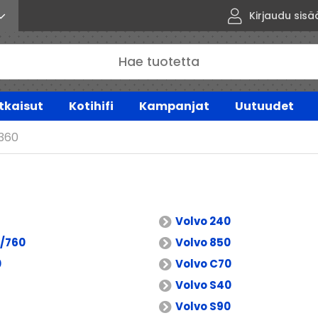
Kirjaudu sisä
tkaisut
Kotihifi
Kampanjat
Uutuudet
360
Volvo 240
0/760
Volvo 850
0
Volvo C70
Volvo S40
Volvo S90