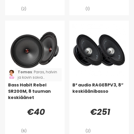
(2)
(1)
Tomas
:
Paras, halvin
ja kovin soiva
vaihtoehto—kun
Bass Habit Rebel
B² audio RAGE8PV3, 8”
käytät oikeaa ja
SR200M, 8 tuuman
keskiäänibasso
yhteen sopivaa
keskiäänet
pääteastetta, saat
puhdasta ääntä ja
€40
€251
todella, todella kovaa
äänenvoimakkuutta.
(6)
(2)