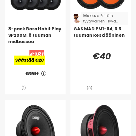
Markus
:
Erittäin
tyytyväinen. Hyvä
ääni pienellä rahalla.
8-pack Bass Habit Play
GAS MAD PM1-64, 6.5
SP200M, 8 tuuman
tuuman keskiääninen
midbassoa
€181
€40
Säästää €20
€201
(1)
(8)