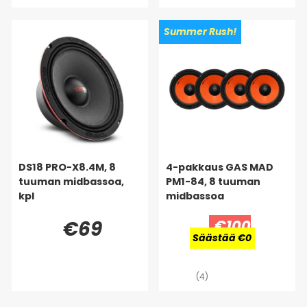
Summer Rush!
DS18 PRO-X8.4M, 8
4-pakkaus GAS MAD
tuuman midbassoa,
PM1-84, 8 tuuman
kpl
midbassoa
€69
€100
Säästää €0
(4)