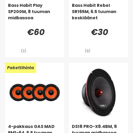
Bass Habit Play
Bass Habit Rebel
SP200M, 8 tuuman
SR165M, 6.5 tuuman
midbassoa
keskiäänet
€60
€30
(3)
(9)
Pakettihinta
4-pakkaus GAS MAD
DS18 PRO-X8.4BM, 8
PM1-64, 6.5 tuuman
tuuman midbassoa,