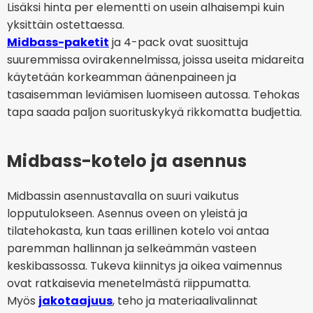
Lisäksi hinta per elementti on usein alhaisempi kuin
yksittäin ostettaessa.
Midbass-paketit
ja 4-pack ovat suosittuja
suuremmissa ovirakennelmissa, joissa useita midareita
käytetään korkeamman äänenpaineen ja
tasaisemman leviämisen luomiseen autossa. Tehokas
tapa saada paljon suorituskykyä rikkomatta budjettia.
Midbass-kotelo ja asennus
Midbassin asennustavalla on suuri vaikutus
lopputulokseen. Asennus oveen on yleistä ja
tilatehokasta, kun taas erillinen kotelo voi antaa
paremman hallinnan ja selkeämmän vasteen
keskibassossa. Tukeva kiinnitys ja oikea vaimennus
ovat ratkaisevia menetelmästä riippumatta.
Myös
jakotaajuus
, teho ja materiaalivalinnat