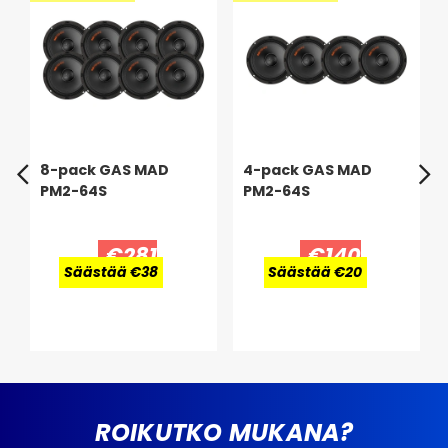
koska ne on sovitettu koko keskialueelle ja antavat
paremman hallinnan ääneen.
8-pack GAS MAD
4-pack GAS MAD
PM2-64S
PM2-64S
€281
€140
Säästää €38
Säästää €20
ROIKUTKO MUKANA?