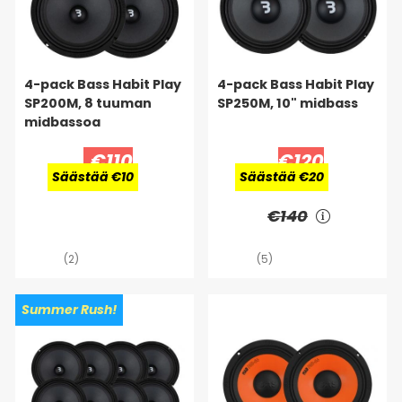
4-pack Bass Habit Play
4-pack Bass Habit Play
SP200M, 8 tuuman
SP250M, 10" midbass
midbassoa
€110
€120
Säästää €10
Säästää €20
€140
(2)
(5)
Summer Rush!