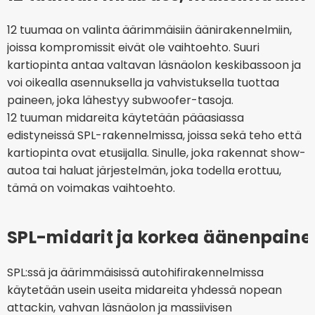
12 tuumaa on valinta äärimmäisiin äänirakennelmiin,
joissa kompromissit eivät ole vaihtoehto. Suuri
kartiopinta antaa valtavan läsnäolon keskibassoon ja
voi oikealla asennuksella ja vahvistuksella tuottaa
paineen, joka lähestyy subwoofer-tasoja.
12 tuuman midareita käytetään pääasiassa
edistyneissä SPL-rakennelmissa, joissa sekä teho että
kartiopinta ovat etusijalla. Sinulle, joka rakennat show-
autoa tai haluat järjestelmän, joka todella erottuu,
tämä on voimakas vaihtoehto.
SPL-midarit ja korkea äänenpaine
SPL:ssä ja äärimmäisissä autohifirakennelmissa
käytetään usein useita midareita yhdessä nopean
attackin, vahvan läsnäolon ja massiivisen