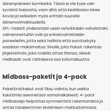
äänenpaineen luomiseksi. Tässä ei ole kyse vain
syvästä bassosta, vaan siitä, että keskibasso iskee
kovaa ja selkeästi myös erittäin suurella
äänenvoimakkuudella.
SPL-midarit yhdistetään usein tehokkaisiin vahvistimiin,
vaimennettuihin oviin ja erikoisvalmisteisiin
paneeleihin, jotta sekä hallinta että suorituskyky
saadaan maksimoitua. Sinulle, joka haluat rakentaa
järjestelmän, joka todella ottaa tilansa, oikeat
midbassit ovat ratkaiseva osa kokonaisuutta.
Midbass-paketit ja 4-pack
Pakettiratkaisut ovat fiksu valinta, kun useita
kaiuttimia asennetaan samanaikaisesti. 4-pack
midbasseja helpottaa symmetristä rakentamista ja
antaa tasaisemman leviämisen matkustamossa.