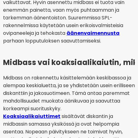
vaikuttavat. Hyvin asennettu midbass ei tuota vain
enemmän painetta, vaan myös puhtaamman ja
tarkemman äänentoiston. Suuremmissa SPL-
rakennelmissa käytetään usein erikoisvalmisteisia
ovipaneeleja ja tehokasta
äänenvaimennusta
parhaan lopputuloksen saavuttamiseksi.
Midbass vai koaksiaalikaiutin, mik
Midbass on rakennettu käsittelemään keskibassoa ja
alempaa keskialuetta, ja se yhdistetään usein erilliseen
diskanttiin ja jakosuotimeen. Tämä antaa paremmat
mahdollisuudet muokata äänikuvaa ja saavuttaa
korkeampi suorituskyky.
Koaksiaalikaiuttimet
sisältävät diskantin ja
midbassin samassa yksikössä ja ovat helpompia
asentaa. Nopeaan päivitykseen ne toimivat hyvin,