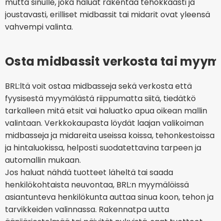
mutta sinulle, joka haluat rakentaa tehokkaasti ja
joustavasti, erilliset midbassit tai midarit ovat yleensä
vahvempi valinta.
Osta midbassit verkosta tai myymä
BRL:ltä voit ostaa midbasseja sekä verkosta että
fyysisestä myymälästä riippumatta siitä, tiedätkö
tarkalleen mitä etsit vai haluatko apua oikean mallin
valintaan. Verkkokaupasta löydät laajan valikoiman
midbasseja ja midareita useissa koissa, tehonkestoissa
ja hintaluokissa, helposti suodatettavina tarpeen ja
automallin mukaan.
Jos haluat nähdä tuotteet läheltä tai saada
henkilökohtaista neuvontaa, BRL:n myymälöissä
asiantunteva henkilökunta auttaa sinua koon, tehon ja
tarvikkeiden valinnassa. Rakennatpa uutta