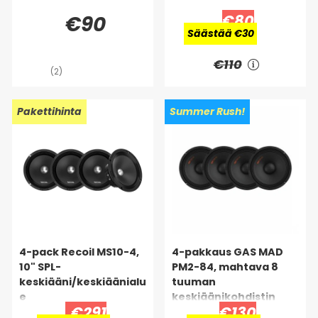
€90
€80
Säästää €30
€110
(2)
Pakettihinta
Summer Rush!
4-pack Recoil MS10-4,
4-pakkaus GAS MAD
10" SPL-
PM2-84, mahtava 8
keskiääni/keskiäänialu
tuuman
e
keskiäänikohdistin
€291
€130