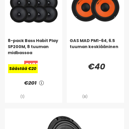
8-pack Bass Habit Play
GAS MAD PM1-64, 6.5
SP200M, 8 tuuman
tuuman keskiääninen
midbassoa
€181
€40
Säästää €20
€201
(1)
(8)