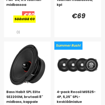
midbassoa
kpl
€80
€69
Säästää €0
(1)
Summer Rush!
Bass Habit SPL Elite
4-pack Recoil MS525-
SE2200M, brutaali 8"
4P, 5,25" SPL-
midbass, kappale
keskiäänialue