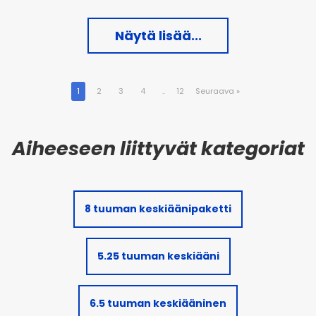
Näytä lisää...
1
2
3
4
..
12
Seuraava
»
8 tuuman keskiäänipaketti
5.25 tuuman keskiääni
6.5 tuuman keskiääninen