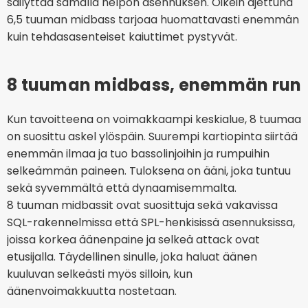
säilyttää samalla helpon asennuksen. Oikein ajettuna
6,5 tuuman midbass tarjoaa huomattavasti enemmän
kuin tehdasasenteiset kaiuttimet pystyvät.
8 tuuman midbass, enemmän runk
Kun tavoitteena on voimakkaampi keskialue, 8 tuumaa
on suosittu askel ylöspäin. Suurempi kartiopinta siirtää
enemmän ilmaa ja tuo bassolinjoihin ja rumpuihin
selkeämmän paineen. Tuloksena on ääni, joka tuntuu
sekä syvemmältä että dynaamisemmalta.
8 tuuman midbassit ovat suosittuja sekä vakavissa
SQL-rakennelmissa että SPL-henkisissä asennuksissa,
joissa korkea äänenpaine ja selkeä attack ovat
etusijalla. Täydellinen sinulle, joka haluat äänen
kuuluvan selkeästi myös silloin, kun
äänenvoimakkuutta nostetaan.