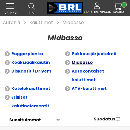
KIRJAUDU SISÄÄN
TAVARAT
VALIKKO
HAE
Autohifi
Kaiuttimet
Midbasso
Midbasso
Raggarplanka
Pakkausjärjestelmä
Koaksiaalikaiutin
Midbasso
Diskantit / Drivers
Autokohtaiset
kaiuttimet
Kotelokaiuttimet
ATV-kaiuttimet
Erilliset
kaiutinelementit
Suodatus