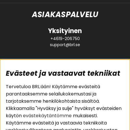
ASIAKASPALVELU
Yksityinen
+4619-206750
support@brl.se
Evästeet ja vastaavat tekniikat
Suositut sivut
Asiakaspalvelu
Tervetuloa BRL:ään! Käytämme evästeitä
parantaaksemme selailukokemustasi ja
Pakettiratkaisut
Evästeet
tarjotaksemme henkilökohtaista sisältöä.
Autostereot
Huolto- ja
Klikkaamalla "Hyväksy ja sulje" hyväksyt evästeiden
Kaiuttimet
takuutiedot
käytön
evästekäytäntömme
mukaisesti.
Päätevahvistimet
Ostoehdot
Käytämme evästeitä ja vastaavia tekniikoita
Lisätarvikkeet
Palautus