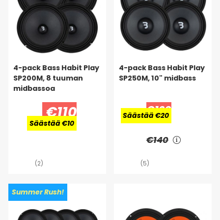
4-pack Bass Habit Play
4-pack Bass Habit Play
SP200M, 8 tuuman
SP250M, 10" midbass
midbassoa
€110
€120
Säästää €20
Säästää €10
€140
(2)
(5)
Summer Rush!