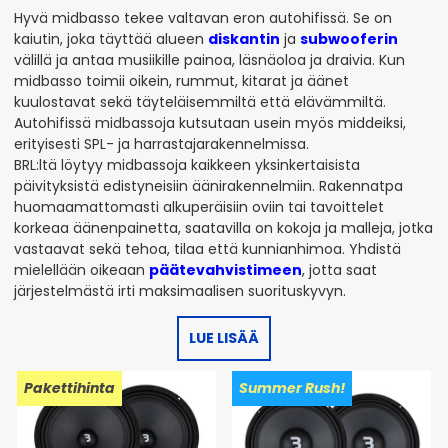
Hyvä midbasso tekee valtavan eron autohifissä. Se on
kaiutin, joka täyttää alueen
diskantin
ja
subwooferin
välillä ja antaa musiikille painoa, läsnäoloa ja draivia. Kun
midbasso toimii oikein, rummut, kitarat ja äänet
kuulostavat sekä täyteläisemmiltä että elävämmiltä.
Autohifissä midbassoja kutsutaan usein myös middeiksi,
erityisesti SPL- ja harrastajarakennelmissa.
BRL:ltä löytyy midbassoja kaikkeen yksinkertaisista
päivityksistä edistyneisiin äänirakennelmiin. Rakennatpa
huomaamattomasti alkuperäisiin oviin tai tavoittelet
korkeaa äänenpainetta, saatavilla on kokoja ja malleja, jotka
vastaavat sekä tehoa, tilaa että kunnianhimoa. Yhdistä
mielellään oikeaan
päätevahvistimeen
, jotta saat
järjestelmästä irti maksimaalisen suorituskyvyn.
LUE LISÄÄ
Pakettihinta
Summer Rush!