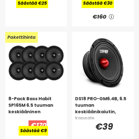
Säästää €25
Säästää €30
€160
Pakettihinta
8-Pack Bass Habit
DS18 PRO-GM6.4B, 6.5
SP165M 6.5 tuuman
tuuman
keskiääninen
keskiäänikaiutin,
kappale
€170
€39
Säästää €9