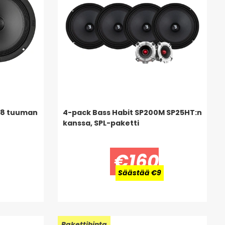
 8 tuuman
4-pack Bass Habit SP200M SP25HT:n
kanssa, SPL-paketti
€160
Säästää €9
Uusi!
Pakettihinta