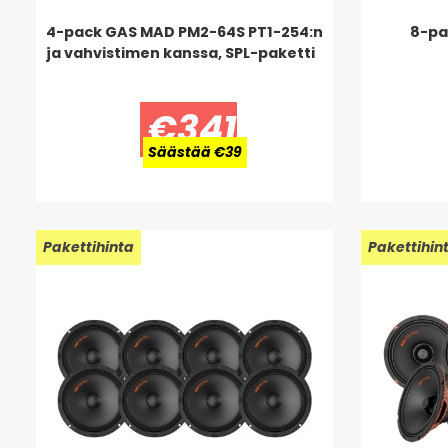
4-pack GAS MAD PM2-64S PT1-254:n
8-pa
ja vahvistimen kanssa, SPL-paketti
€341
Säästää €39
Uusi!
Pakettihinta
Uusi!
Pakettihin