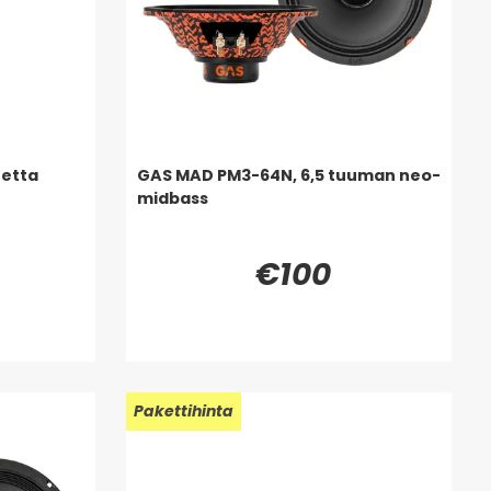
tetta
GAS MAD PM3-64N, 6,5 tuuman neo-
midbass
€100
Uusi!
Pakettihinta