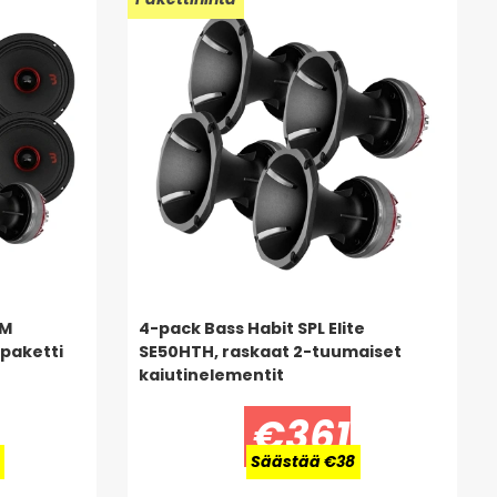
0M
4-pack Bass Habit SPL Elite
-paketti
SE50HTH, raskaat 2-tuumaiset
kaiutinelementit
€361
Säästää €38