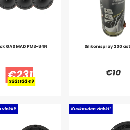
ck GAS MAD PM3-84N
Silikonispray 200 as
€10
€231
Säästää €9
vinkki!
Uusi!
Kuukauden vinkki!