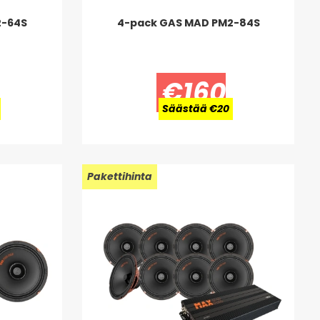
2-64S
4-pack GAS MAD PM2-84S
€160
Säästää €20
Uusi!
Pakettihinta