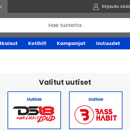
Kirjaudu sisä
tkaisut
Kotihifi
Kampanjat
Uutuudet
Valitut uutiset
Uutisia
Uutisia