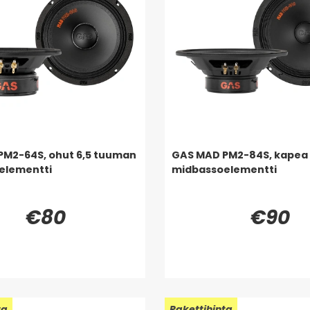
PM2-64S, ohut 6,5 tuuman
GAS MAD PM2-84S, kapea
elementti
midbassoelementti
€80
€90
ta
Uusi!
Pakettihinta