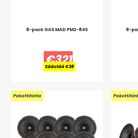
8-pack GAS MAD PM2-84S
8-pa
€321
Säästää €38
Uusi!
Pakettihinta
Uusi!
Pakettihin