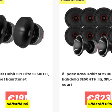
s Habit SPL Elite SE50HTL,
8-pack Bass Habit SE220
et kaiuttimet
kahdella SE50HTH:lla, SPL
suuri
€191
€823
Säästää €9
Säästää €95