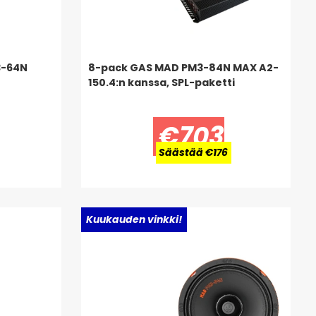
3-64N
8-pack GAS MAD PM3-84N MAX A2-
150.4:n kanssa, SPL-paketti
€703
Säästää €176
Uusi!
Kuukauden vinkki!