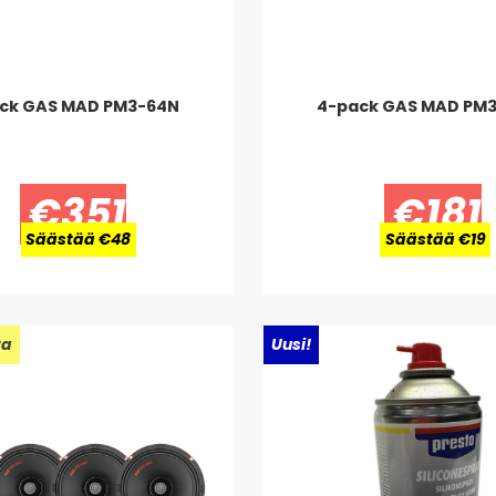
ck GAS MAD PM3-64N
4-pack GAS MAD PM
€351
€181
Säästää €48
Säästää €19
ta
Uusi!