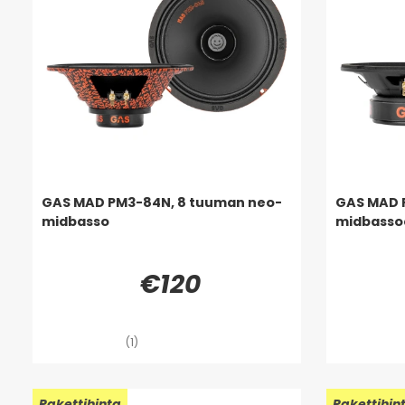
GAS MAD PM3-84N, 8 tuuman neo-
GAS MAD 
midbasso
midbasso
€120
(1)
Uusi!
Pakettihinta
Uusi!
Pakettihin