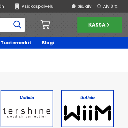
än
Asiakaspalvelu
Sis. alv
Alv 0 %
KASSA
Tuotemerkit
Blogi
Uutisia
Uutisia