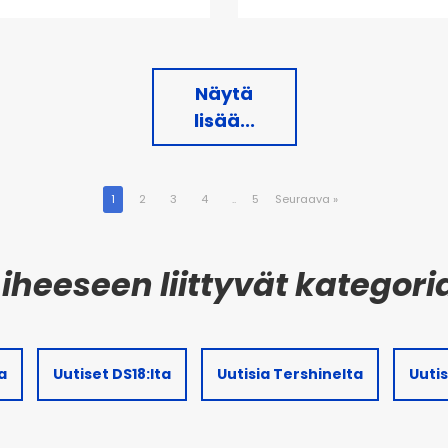
Näytä
lisää...
1
2
3
4
..
5
Seuraava
»
a
Uutiset DS18:lta
Uutisia Tershinelta
Uuti