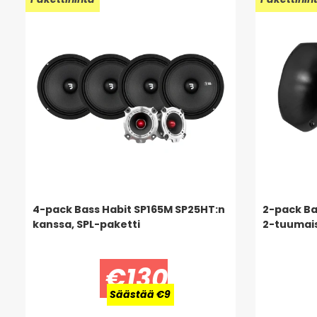
4-pack Bass Habit SP165M SP25HT:n
2-pack Bas
kanssa, SPL-paketti
2-tuumais
€130
Säästää €9