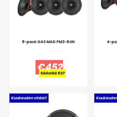
8-pack GAS MAD PM3-84N
4-pa
€452
Säästää €27
Uusi!
Kuukauden vinkki!
Uusi!
Kuukauden 