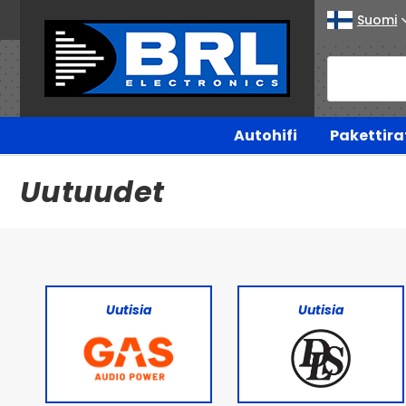
Suomi
Autohifi
Pakettira
Uutuudet
Uutisia
Uutisia