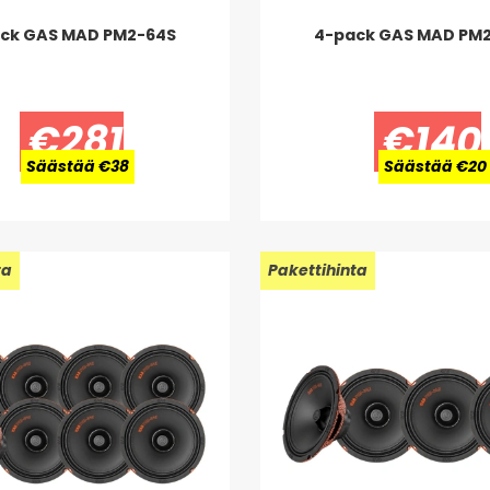
ck GAS MAD PM2-64S
4-pack GAS MAD PM
€281
€140
Säästää €38
Säästää €20
ta
Uusi!
Pakettihinta