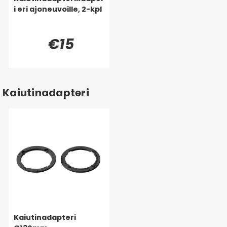
i eri ajoneuvoille, 2-kpl
€15
Kaiutinadapteri
Kaiutinadapteri