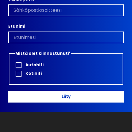
Etunimi
Mistä olet kiinnostunut?
Autohifi
Kotihifi
Liity