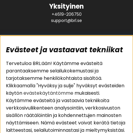
Yksityinen
+4619-206750
support@brl.se
Evästeet ja vastaavat tekniikat
Suositut sivut
Asiakaspalvelu
Tervetuloa BRL:ään! Käytämme evästeitä
parantaaksemme selailukokemustasi ja
Pakettiratkaisut
Evästeet
tarjotaksemme henkilökohtaista sisältöä.
Autostereot
Huolto- ja
Klikkaamalla "Hyväksy ja sulje" hyväksyt evästeiden
Kaiuttimet
takuutiedot
käytön
evästekäytäntömme
mukaisesti.
Päätevahvistimet
Ostoehdot
Käytämme evästeitä ja vastaavia tekniikoita
Lisätarvikkeet
Palautus
verkkosivuliikenteen analysointiin, verkkosivuston
Kaapelit
Tietosuojapolitiikka
sisällön räätälöintiin ja kohdennettujen mainosten
näyttämiseen. Nämä evästeet voivat kerätä tietoja
laitteestasi, selailutoiminnastasi ja mieltymyksistäsi.
Alueet
Seuraa meitä