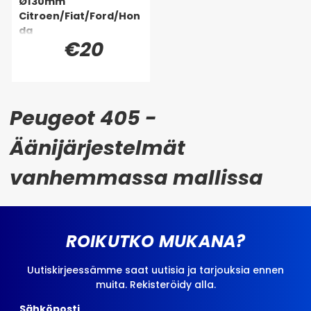
Ø130mm
Citroen/Fiat/Ford/Hon
da
€20
Peugeot 405 -
Äänijärjestelmät
vanhemmassa mallissa
ROIKUTKO MUKANA?
Uutiskirjeessämme saat uutisia ja tarjouksia ennen
muita. Rekisteröidy alla.
Sähköposti