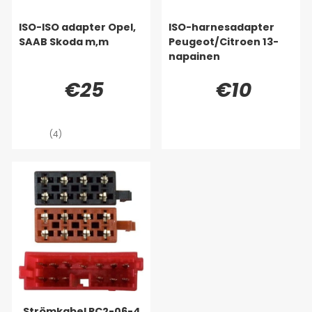
ISO-ISO adapter Opel,
ISO-harnesadapter
SAAB Skoda m,m
Peugeot/Citroen 13-
napainen
€25
€10
(4)
Strömkabel PC2-06-4