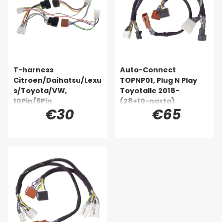
T-harness
Auto-Connect
Citroen/Daihatsu/Lexu
TOPNP01, Plug N Play
s/Toyota/VW,
Toyotalle 2018-
10Pin/6Pin
(28+10-nasta)
€30
€65