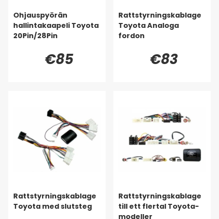
Ohjauspyörän
Rattstyrningskablage
hallintakaapeli Toyota
Toyota Analoga
20Pin/28Pin
fordon
€85
€83
Rattstyrningskablage
Rattstyrningskablage
Toyota med slutsteg
till ett flertal Toyota-
modeller