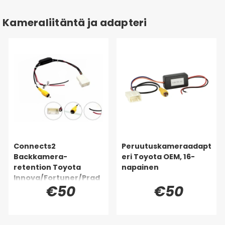
Kameraliitäntä ja adapteri
Connects2
Peruutuskameraadapt
Backkamera-
eri Toyota OEM, 16-
retention Toyota
napainen
Innova/Fortuner/Prad
€50
€50
o 14>