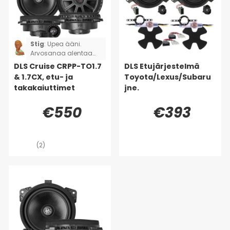
Stig
:
Upea ääni.
Arvosanaa alentaa
se, että sarja ei ollut
DLS Cruise CRPP-TO1.7
DLS Etujärjestelmä
täydellinen. Kaksi
& 1.7CX, etu- ja
Toyota/Lexus/Subaru
adapterikaapelia
takakaiuttimet
jne.
puuttui, joten jouduin
leikkaamaan ja
€550
€393
juottamaan sen
sijaan, että olisin vain
liittänyt ja soittanut.
(Toyota Rav4)
(2)