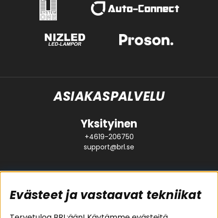
ASIAKASPALVELU
Yksityinen
+4619-206750
support@brl.se
Evästeet ja vastaavat tekniikat
Suositut sivut
Asiakaspalvelu
Tervetuloa BRL:ään! Käytämme evästeitä