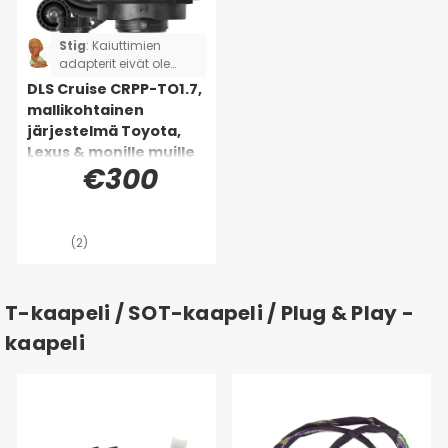
Stig
:
Kaiuttimien
adapterit eivät ole
täydelliset, jouduin
DLS Cruise CRPP-TO1.7,
leikkaamaan ja
mallikohtainen
juottamaan kaksi
järjestelmä Toyota,
kaiutinta. Koskee
Lexus & monille muille
Toyota Rav4:ää.
€300
(2)
T-kaapeli / SOT-kaapeli / Plug & Play -
kaapeli