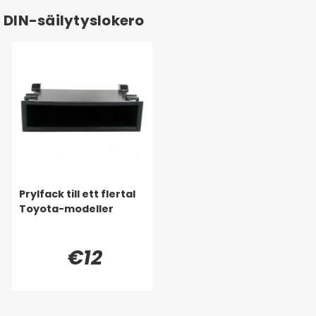
DIN-säilytyslokero
Prylfack till ett flertal
Toyota-modeller
€12