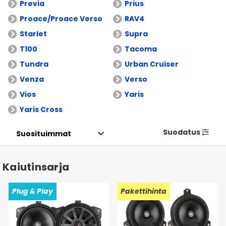
Previa
Prius
Proace/Proace Verso
RAV4
Starlet
Supra
T100
Tacoma
Tundra
Urban Cruiser
Venza
Verso
Vios
Yaris
Yaris Cross
Suodatus
Kaiutinsarja
Plug & Play
Pakettihinta