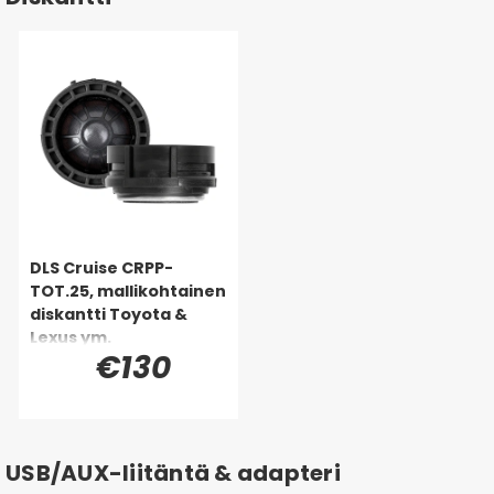
DLS Cruise CRPP-
TOT.25, mallikohtainen
diskantti Toyota &
Lexus ym.
€130
USB/AUX-liitäntä & adapteri