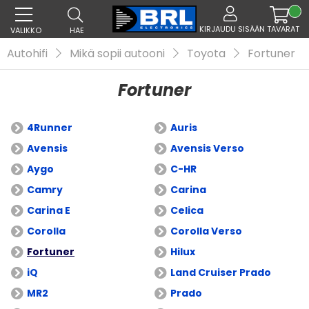
KIRJAUDU SISÄÄN
TAVARAT
VALIKKO
HAE
Autohifi
Mikä sopii autooni
Toyota
Fortuner
Fortuner
4Runner
Auris
Avensis
Avensis Verso
Aygo
C-HR
Camry
Carina
Carina E
Celica
Corolla
Corolla Verso
Fortuner
Hilux
iQ
Land Cruiser Prado
MR2
Prado