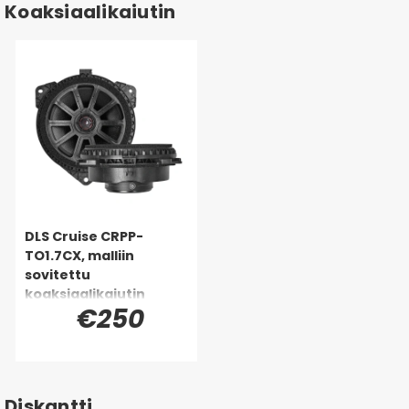
Koaksiaalikaiutin
DLS Cruise CRPP-
TO1.7CX, malliin
sovitettu
koaksiaalikaiutin
€250
Toyota, Lexus &
monille muille
Diskantti