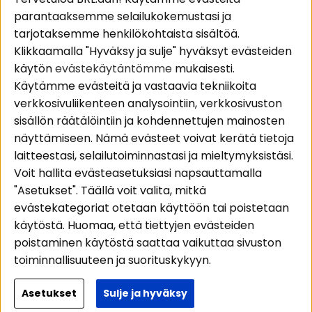
parantaaksemme selailukokemustasi ja
Pakettiratkaisut
Evästeet
tarjotaksemme henkilökohtaista sisältöä.
Autostereot
Huolto- ja
Klikkaamalla "Hyväksy ja sulje" hyväksyt evästeiden
Kaiuttimet
takuutiedot
käytön
evästekäytäntömme
mukaisesti.
Päätevahvistimet
Ostoehdot
Käytämme evästeitä ja vastaavia tekniikoita
Lisätarvikkeet
Palautus
verkkosivuliikenteen analysointiin, verkkosivuston
Kaapelit
Tietosuojapolitiikka
sisällön räätälöintiin ja kohdennettujen mainosten
näyttämiseen. Nämä evästeet voivat kerätä tietoja
laitteestasi, selailutoiminnastasi ja mieltymyksistäsi.
Alueet
Seuraa meitä
Voit hallita evästeasetuksiasi napsauttamalla
Instagram
Autohifi
"Asetukset". Täällä voit valita, mitkä
Kotihifi
Facebook
evästekategoriat otetaan käyttöön tai poistetaan
Uutuudet
käytöstä. Huomaa, että tiettyjen evästeiden
Youtube
poistaminen käytöstä saattaa vaikuttaa sivuston
Tiktok
toiminnallisuuteen ja suorituskykyyn.
Lisätietoja siitä, miten käytämme evästeitä ja
Asetukset
Sulje ja hyväksy
Copyright © 2026 - BRL Electronics
käsittelemme henkilötietojasi, lue