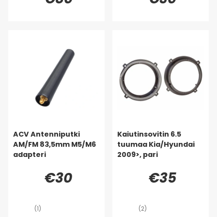
ACV Antenniputki
Kaiutinsovitin 6.5
AM/FM 83,5mm M5/M6
tuumaa Kia/Hyundai
adapteri
2009>, pari
€30
€35
(1)
(2)