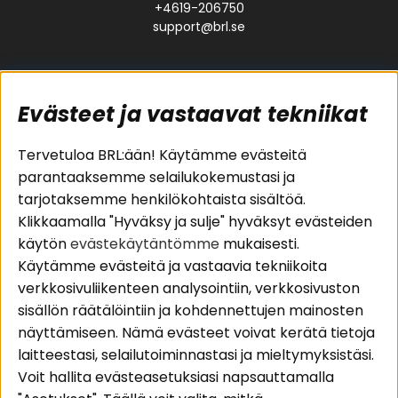
+4619-206750
support@brl.se
Evästeet ja vastaavat tekniikat
Suositut sivut
Asiakaspalvelu
Tervetuloa BRL:ään! Käytämme evästeitä
parantaaksemme selailukokemustasi ja
Pakettiratkaisut
Evästeet
tarjotaksemme henkilökohtaista sisältöä.
Autostereot
Huolto- ja
Klikkaamalla "Hyväksy ja sulje" hyväksyt evästeiden
Kaiuttimet
takuutiedot
käytön
evästekäytäntömme
mukaisesti.
Päätevahvistimet
Ostoehdot
Käytämme evästeitä ja vastaavia tekniikoita
Lisätarvikkeet
Palautus
verkkosivuliikenteen analysointiin, verkkosivuston
Kaapelit
Tietosuojapolitiikka
sisällön räätälöintiin ja kohdennettujen mainosten
näyttämiseen. Nämä evästeet voivat kerätä tietoja
laitteestasi, selailutoiminnastasi ja mieltymyksistäsi.
Alueet
Seuraa meitä
Voit hallita evästeasetuksiasi napsauttamalla
Instagram
Autohifi