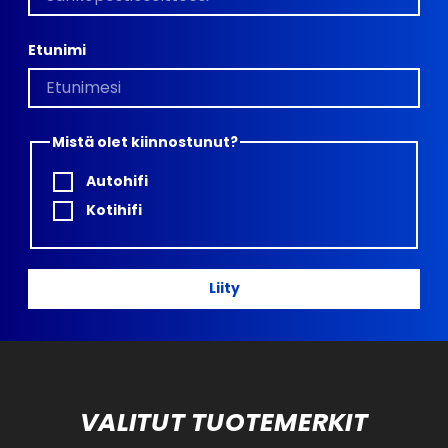
Etunimi
Mistä olet kiinnostunut?
Autohifi
Kotihifi
Liity
VALITUT TUOTEMERKIT