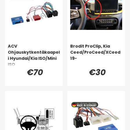
ACV
Brodit ProClip, Kia
Ohjauskytkentäkaapel
Ceed/ProCeed/XCeed
i Hyundai/Kia ISO/Mini
19-
ISO
€70
€30