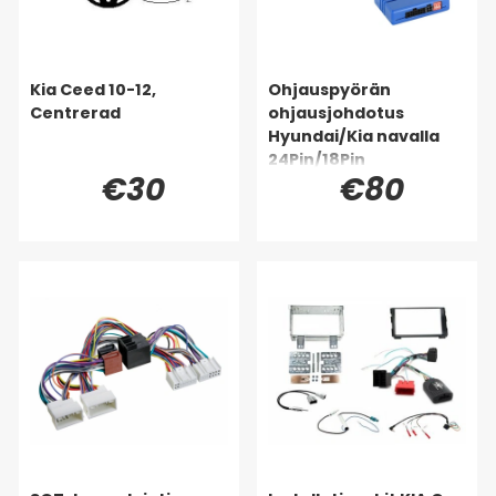
Kia Ceed 10-12,
Ohjauspyörän
Centrerad
ohjausjohdotus
Hyundai/Kia navalla
24Pin/18Pin
€30
€80