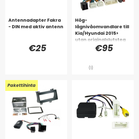
Antennadapter Fakra
Hög-
- DIN med aktiv antenn
lågnivåomvandlare till
Kia/Hyundai 2015>
utan originalslutsteg
€25
€95
(1)
Pakettihinta