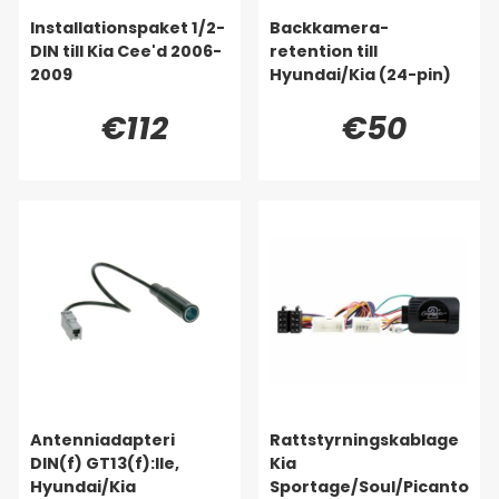
Installationspaket 1/2-
Backkamera-
DIN till Kia Cee'd 2006-
retention till
2009
Hyundai/Kia (24-pin)
€112
€50
Antenniadapteri
Rattstyrningskablage
DIN(f) GT13(f):lle,
Kia
Hyundai/Kia
Sportage/Soul/Picanto