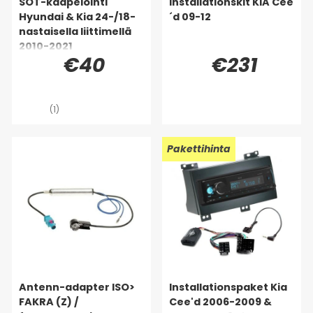
SOT-kaapelointi
Installationskit KIA Cee
Hyundai & Kia 24-/18-
´d 09-12
nastaisella liittimellä
2010-2021
€40
€231
(1)
Pakettihinta
Antenn-adapter ISO>
Installationspaket Kia
FAKRA (Z) /
Cee'd 2006-2009 &