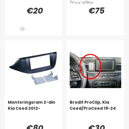
/Cee'd/Rio
€20
€75
(1)
Monteringsram 2-din
Brodit ProClip, Kia
Kia Ceed 2012-
Ceed/ProCeed 19-24
€80
€30