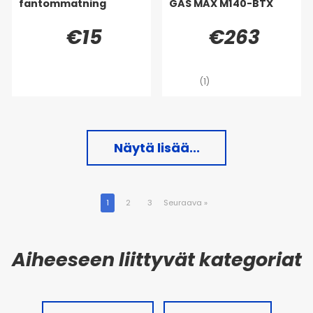
fantommatning
GAS MAX M140-BTX
€15
€263
(1)
Näytä lisää...
1
2
3
Seuraava
»