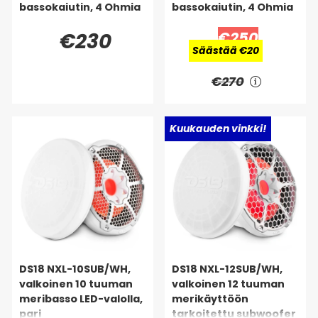
bassokaiutin, 4 Ohmia
bassokaiutin, 4 Ohmia
€230
€250
Säästää €20
€270
Kuukauden vinkki!
DS18 NXL-10SUB/WH,
DS18 NXL-12SUB/WH,
valkoinen 10 tuuman
valkoinen 12 tuuman
meribasso LED-valolla,
merikäyttöön
pari
tarkoitettu subwoofer