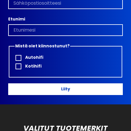
Etunimi
Mistä olet kiinnostunut?
Autohifi
Kotihifi
Liity
VALITUT TUOTEMERKIT