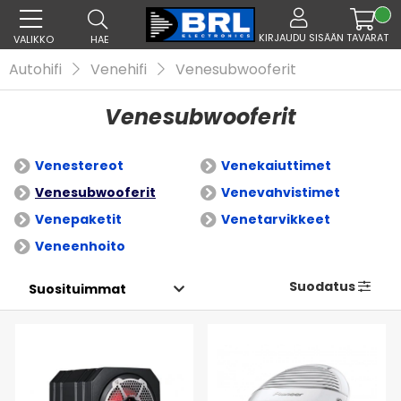
KIRJAUDU SISÄÄN
TAVARAT
VALIKKO
HAE
Autohifi
Venehifi
Venesubwooferit
Venesubwooferit
Venestereot
Venekaiuttimet
Venesubwooferit
Venevahvistimet
Venepaketit
Venetarvikkeet
Veneenhoito
Suodatus