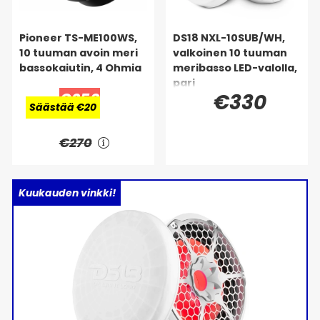
Pioneer TS-ME100WS,
DS18 NXL-10SUB/WH,
10 tuuman avoin meri
valkoinen 10 tuuman
bassokaiutin, 4 Ohmia
meribasso LED-valolla,
pari
€250
€330
Säästää €20
€270
Kuukauden vinkki!