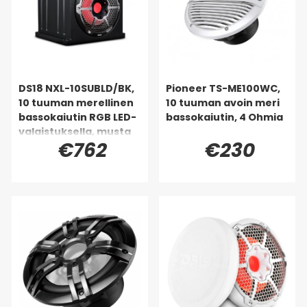
DS18 NXL-10SUBLD/BK,
Pioneer TS-ME100WC,
10 tuuman merellinen
10 tuuman avoin meri
bassokaiutin RGB LED-
bassokaiutin, 4 Ohmia
valaistuksella, musta
€762
€230