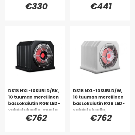
€330
€441
LED-valolla, kpl
DS18 NXL-10SUBLD/BK,
DS18 NXL-10SUBLD/W,
10 tuuman merellinen
10 tuuman merellinen
bassokaiutin RGB LED-
bassokaiutin RGB LED-
valaistuksella, musta
valaistuksella,
€762
€762
valkoinen