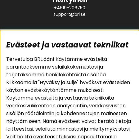
+4619-206750
support@brl.se
Evästeet ja vastaavat tekniikat
Suositut sivut
Asiakaspalvelu
Tervetuloa BRL:ään! Käytämme evästeitä
parantaaksemme selailukokemustasi ja
Pakettiratkaisut
Evästeet
tarjotaksemme henkilökohtaista sisältöä.
Autostereot
Huolto- ja
Klikkaamalla "Hyväksy ja sulje" hyväksyt evästeiden
Kaiuttimet
takuutiedot
käytön
evästekäytäntömme
mukaisesti.
Päätevahvistimet
Ostoehdot
Käytämme evästeitä ja vastaavia tekniikoita
Lisätarvikkeet
Palautus
verkkosivuliikenteen analysointiin, verkkosivuston
Kaapelit
Tietosuojapolitiikka
sisällön räätälöintiin ja kohdennettujen mainosten
näyttämiseen. Nämä evästeet voivat kerätä tietoja
laitteestasi, selailutoiminnastasi ja mieltymyksistäsi.
Alueet
Seuraa meitä
Voit hallita evästeasetuksiasi napsauttamalla