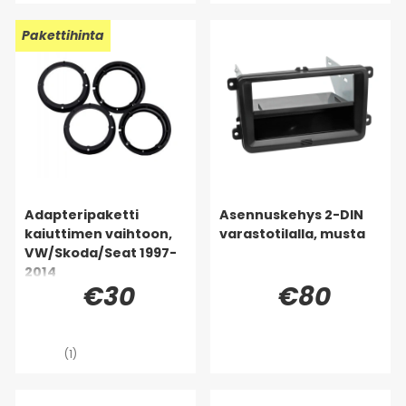
Pakettihinta
Adapteripaketti
Asennuskehys 2-DIN
kaiuttimen vaihtoon,
varastotilalla, musta
VW/Skoda/Seat 1997-
2014
€30
€80
(1)