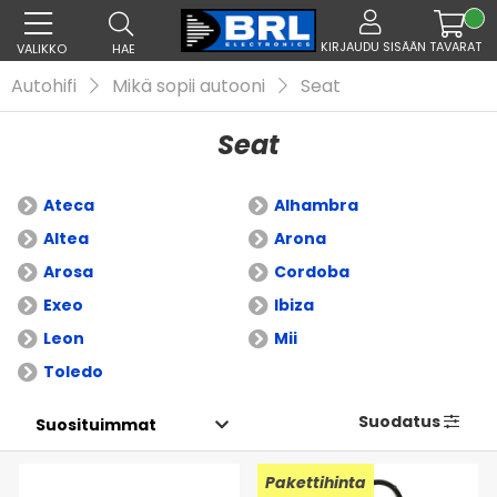
KIRJAUDU SISÄÄN
TAVARAT
VALIKKO
HAE
Autohifi
Mikä sopii autooni
Seat
Seat
Ateca
Alhambra
Altea
Arona
Arosa
Cordoba
Exeo
Ibiza
Leon
Mii
Toledo
Suodatus
Pakettihinta