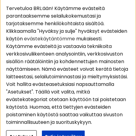
Suositut sivut
Asiakaspalvelu
Tervetuloa BRL:ään! Käytämme evästeitä
parantaaksemme selailukokemustasi ja
Pakettiratkaisut
Evästeet
tarjotaksemme henkilökohtaista sisältöä.
Autostereot
Huolto- ja
Klikkaamalla "Hyväksy ja sulje" hyväksyt evästeiden
Kaiuttimet
takuutiedot
käytön
evästekäytäntömme
mukaisesti.
Päätevahvistimet
Ostoehdot
Käytämme evästeitä ja vastaavia tekniikoita
Lisätarvikkeet
Palautus
verkkosivuliikenteen analysointiin, verkkosivuston
Kaapelit
Tietosuojapolitiikka
sisällön räätälöintiin ja kohdennettujen mainosten
näyttämiseen. Nämä evästeet voivat kerätä tietoja
laitteestasi, selailutoiminnastasi ja mieltymyksistäsi.
Alueet
Seuraa meitä
Voit hallita evästeasetuksiasi napsauttamalla
Instagram
Autohifi
"Asetukset". Täällä voit valita, mitkä
Kotihifi
Facebook
evästekategoriat otetaan käyttöön tai poistetaan
Uutuudet
käytöstä. Huomaa, että tiettyjen evästeiden
Youtube
poistaminen käytöstä saattaa vaikuttaa sivuston
Tiktok
toiminnallisuuteen ja suorituskykyyn.
Lisätietoja siitä, miten käytämme evästeitä ja