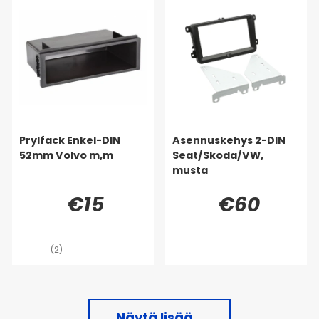
Prylfack Enkel-DIN
Asennuskehys 2-DIN
52mm Volvo m,m
Seat/Skoda/VW,
musta
€15
€60
(2)
Näytä lisää...