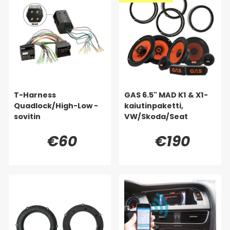
T-Harness
GAS 6.5" MAD K1 & X1-
Quadlock/High-Low -
kaiutinpaketti,
sovitin
VW/Skoda/Seat
€60
€190