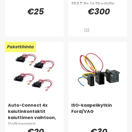
SEAT:lle ja Skodalle
€25
€300
(2)
Pakettihinta
Auto-Connect 4x
ISO-kaapelikytkin
kaiutinkontaktit
Ford/VAG
kaiuttimen vaihtoon,
Volkswagen
€20
€30