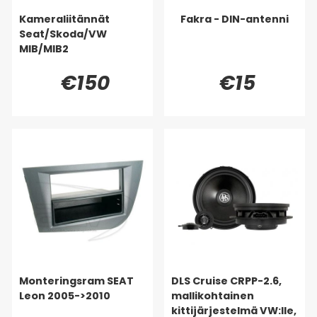
Kameraliitännät
Fakra - DIN-antenni
Seat/Skoda/VW
MIB/MIB2
€150
€15
Monteringsram SEAT
DLS Cruise CRPP-2.6,
Leon 2005->2010
mallikohtainen
kittijärjestelmä VW:lle,