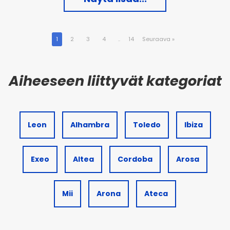
1
2
3
4
..
14
Seuraava
»
Leon
Alhambra
Toledo
Ibiza
Exeo
Altea
Cordoba
Arosa
Mii
Arona
Ateca