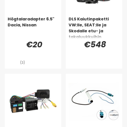
Högtalaradapter 6.5"
DLS Kaiutinpaketti
Dacia, Nissan
VW:lle, SEAT:lle ja
Skodalle etu- ja
takaluukkuihin
€20
€548
(3)