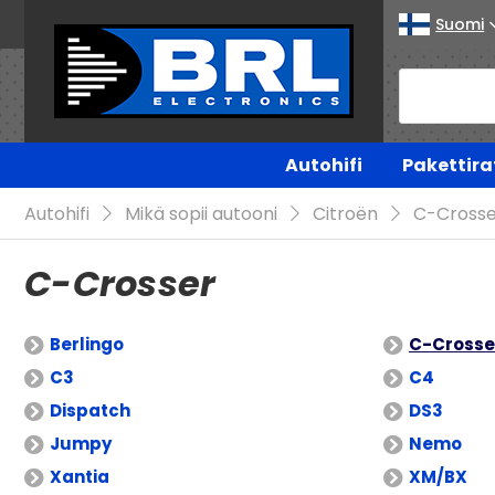
Suomi
Autohifi
Pakettira
Autohifi
Mikä sopii autooni
Citroën
C-Crosse
C-Crosser
Berlingo
C-Crosse
C3
C4
Dispatch
DS3
Jumpy
Nemo
Xantia
XM/BX