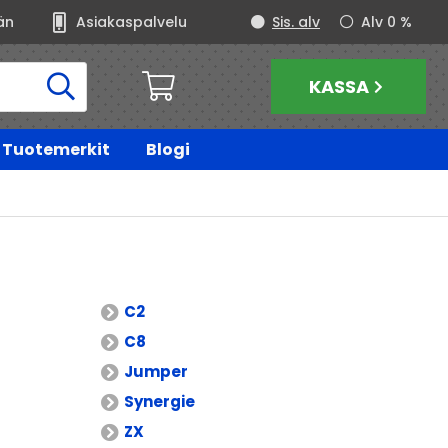
än
Asiakaspalvelu
Sis. alv
Alv 0 %
KASSA
Tuotemerkit
Blogi
C2
C8
Jumper
Synergie
ZX