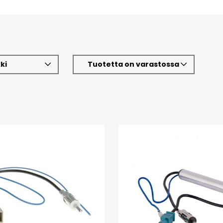
ki
Tuotetta on varastossa