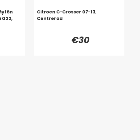
näytön
Citroen C-Crosser 07-13,
a G22,
Centrerad
€30