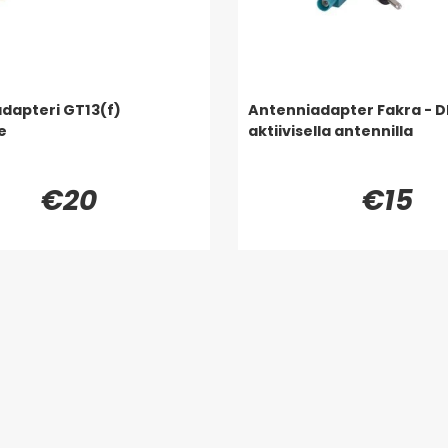
dapteri GT13(f)
Antenniadapter Fakra - D
e
aktiivisella antennilla
€20
€15