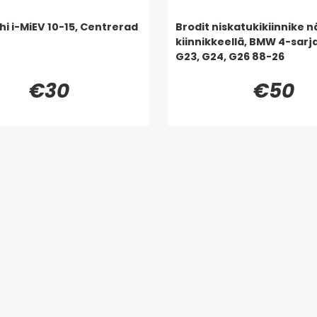
hi i-MiEV 10-15, Centrerad
Brodit niskatukikiinnike 
kiinnikkeellä, BMW 4-sarj
G23, G24, G26 88-26
€30
€50