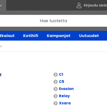
Kirjaudu sisä
tkaisut
Kotihifi
Kampanjat
Uutuudet
r
r
C1
C5
Evasion
Relay
Xsara