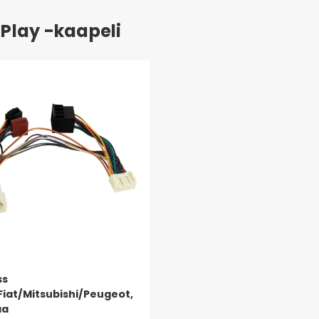
 Play -kaapeli
ss
Fiat/Mitsubishi/Peugeot,
aa