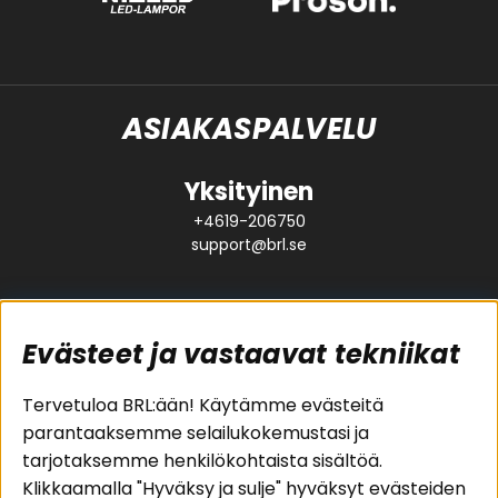
ASIAKASPALVELU
Yksityinen
+4619-206750
support@brl.se
Evästeet ja vastaavat tekniikat
Suositut sivut
Asiakaspalvelu
Tervetuloa BRL:ään! Käytämme evästeitä
parantaaksemme selailukokemustasi ja
Pakettiratkaisut
Evästeet
tarjotaksemme henkilökohtaista sisältöä.
Autostereot
Huolto- ja
Klikkaamalla "Hyväksy ja sulje" hyväksyt evästeiden