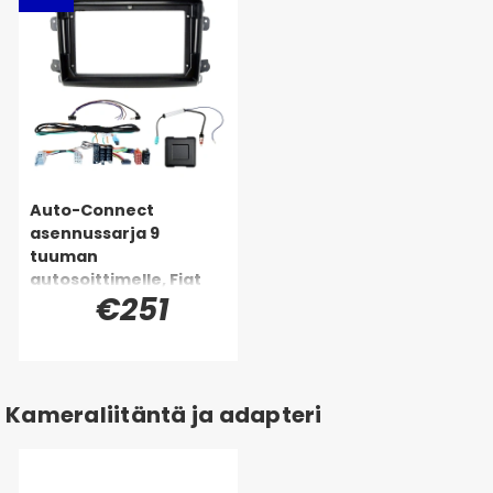
Auto-Connect
asennussarja 9
tuuman
autosoittimelle, Fiat
€251
Ducato 2021-, Jumper,
Relay, Movano ja Boxer
Kameraliitäntä ja adapteri