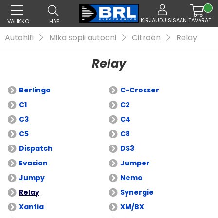
KIRJAUDU SISÄÄN
TAVARAT
VALIKKO
HAE
Autohifi
Mikä sopii autooni
Citroën
Relay
Relay
Berlingo
C-Crosser
C1
C2
C3
C4
C5
C8
Dispatch
DS3
Evasion
Jumper
Jumpy
Nemo
Relay
Synergie
Xantia
XM/BX