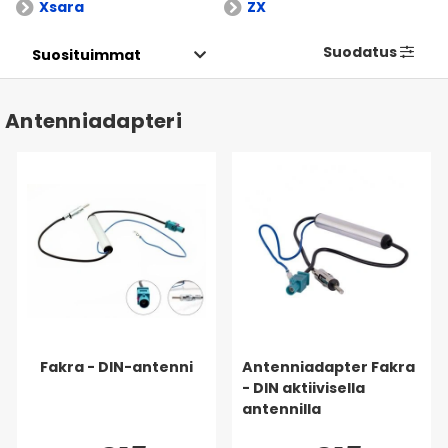
Xsara
ZX
Suodatus
Antenniadapteri
Fakra - DIN-antenni
Antenniadapter Fakra
- DIN aktiivisella
antennilla