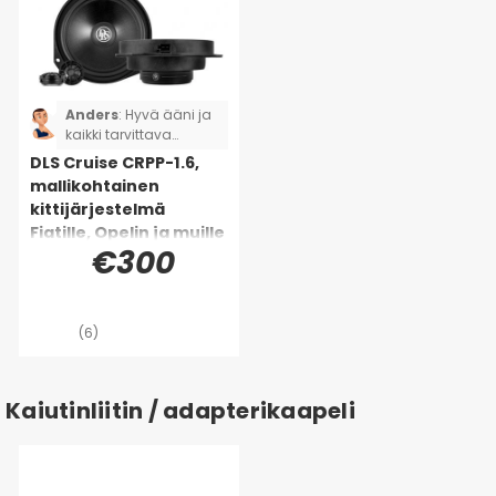
Anders
:
Hyvä ääni ja
kaikki tarvittava
todella sisältyy.
DLS Cruise CRPP-1.6,
mallikohtainen
kittijärjestelmä
Fiatille, Opelin ja muille
€300
(6)
Kaiutinliitin / adapterikaapeli