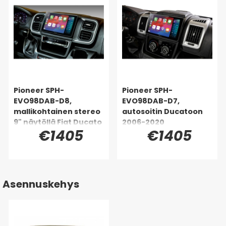
Pioneer SPH-
Pioneer SPH-
EVO98DAB-D8,
EVO98DAB-D7,
mallikohtainen stereo
autosoitin Ducatoon
9" näytöllä Fiat Ducato
2006-2020
€1405
€1405
8
Asennuskehys