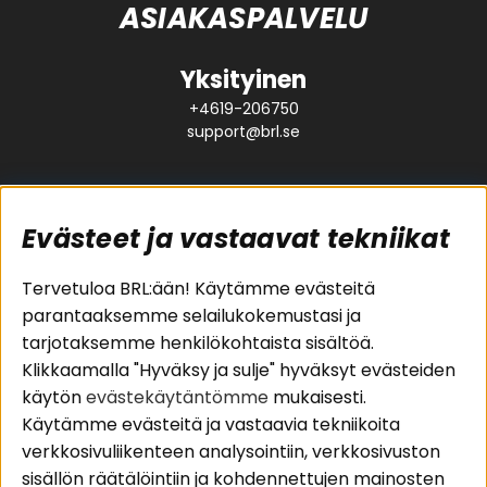
ASIAKASPALVELU
Yksityinen
+4619-206750
support@brl.se
Evästeet ja vastaavat tekniikat
Suositut sivut
Asiakaspalvelu
Tervetuloa BRL:ään! Käytämme evästeitä
parantaaksemme selailukokemustasi ja
Pakettiratkaisut
Evästeet
tarjotaksemme henkilökohtaista sisältöä.
Autostereot
Huolto- ja
Klikkaamalla "Hyväksy ja sulje" hyväksyt evästeiden
Kaiuttimet
takuutiedot
käytön
evästekäytäntömme
mukaisesti.
Päätevahvistimet
Ostoehdot
Käytämme evästeitä ja vastaavia tekniikoita
Lisätarvikkeet
Palautus
verkkosivuliikenteen analysointiin, verkkosivuston
Kaapelit
Tietosuojapolitiikka
sisällön räätälöintiin ja kohdennettujen mainosten