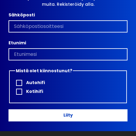
muita. Rekisteröidy alla.
Sähköposti
Etunimi
Mistä olet kiinnostunut?
Autohifi
Kotihifi
Liity