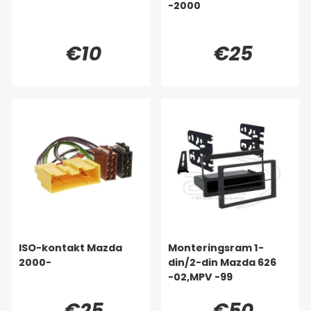
-2000
€10
€25
ISO-kontakt Mazda
Monteringsram 1-
2000-
din/2-din Mazda 626
-02,MPV -99
€25
€50