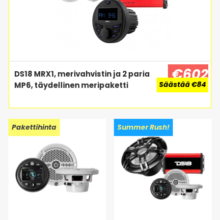
€602
DS18 MRX1, merivahvistin ja 2 paria
Säästää €84
MP6, täydellinen meripaketti
Pakettihinta
Summer Rush!