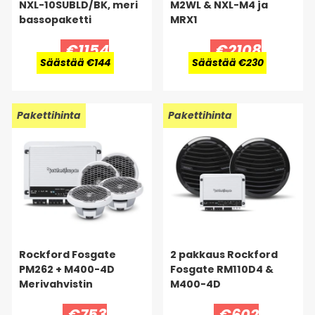
NXL-10SUBLD/BK, meri
M2WL & NXL-M4 ja
bassopaketti
MRX1
€1154
€2108
Säästää €144
Säästää €230
Pakettihinta
Pakettihinta
Rockford Fosgate
2 pakkaus Rockford
PM262 + M400-4D
Fosgate RM110D4 &
Merivahvistin
M400-4D
€753
€602