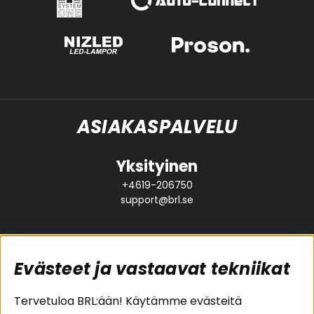
ASIAKASPALVELU
Yksityinen
+4619-206750
support@brl.se
Evästeet ja vastaavat tekniikat
Suositut sivut
Asiakaspalvelu
Tervetuloa BRL:ään! Käytämme evästeitä