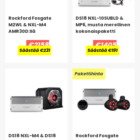
Rockford Fosgate
DS18 NXL-10SUBLD &
M2WL & NXL-M4
MP6, musta merellinen
AMR30D:llä
kokonaispaketti
€2158
€1405
Säästää €231
Säästää €191
Pakettihinta
DS18 NXL-M4 & DS18
Rockford Fosgate