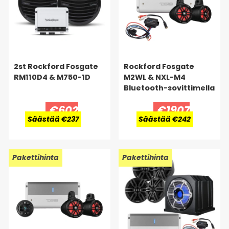
2st Rockford Fosgate
Rockford Fosgate
RM110D4 & M750-1D
M2WL & NXL-M4
Bluetooth-sovittimella
€602
€1907
Säästää €237
Säästää €242
Pakettihinta
Pakettihinta