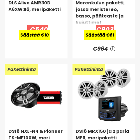
DLS Alive AMR30D
Merenkulun paketti,
A6XW:llä, meripaketti
jossa meristereo,
basso, pääteaste ja
kaiuttimet
€540
€903
Säästää €10
Säästää €61
€964
Pakettihinta
Pakettihinta
DS18 NXL-N4 & Pioneer
DS18 MRX150 ja 2 paria
TS-ME100W, meri
MP6, meripaketti