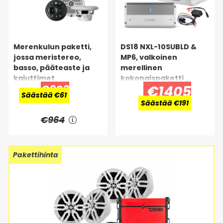
Merenkulun paketti,
DS18 NXL-10SUBLD &
jossa meristereo,
MP6, valkoinen
basso, pääteaste ja
merellinen
kaiuttimet
kokonaispaketti
€903
€1405
Säästää €61
Säästää €191
€964
Pakettihinta