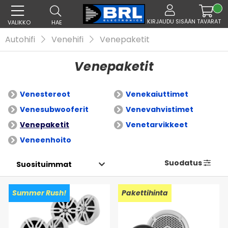
KIRJAUDU SISÄÄN
TAVARAT
VALIKKO
HAE
Autohifi
Venehifi
Venepaketit
Venepaketit
Venestereot
Venekaiuttimet
Venesubwooferit
Venevahvistimet
Venepaketit
Venetarvikkeet
Veneenhoito
Suodatus
Summer Rush!
Pakettihinta