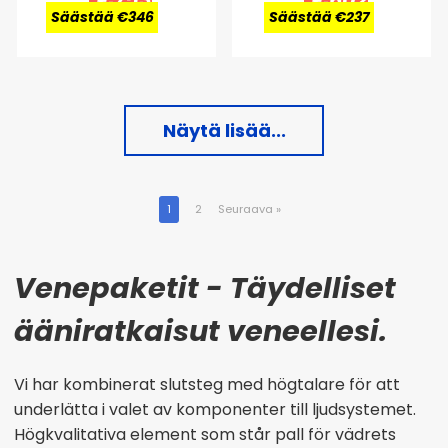
Säästää €346
Säästää €237
Näytä lisää...
1
2
Seuraava
»
Venepaketit - Täydelliset
ääniratkaisut veneellesi.
Vi har kombinerat slutsteg med högtalare för att
underlätta i valet av komponenter till ljudsystemet.
Högkvalitativa element som står pall för vädrets