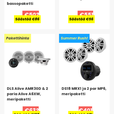
bassopaketti
€502
€551
Säästää €86
Säästää €56
Pakettihinta
Summer Rush!
DLS Alive AMR30D & 2
DS18 MRX1 ja 2 par MP6,
paria Alive A6XW,
meripaketti
meripaketti
€632
€401