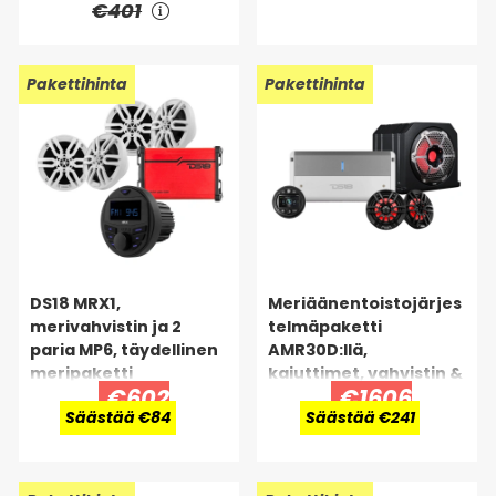
€401
Pakettihinta
Pakettihinta
DS18 MRX1,
Meriäänentoistojärjes
merivahvistin ja 2
telmäpaketti
paria MP6, täydellinen
AMR30D:llä,
meripaketti
kaiuttimet, vahvistin &
€602
€1606
bassokaiutin
Säästää €84
Säästää €241