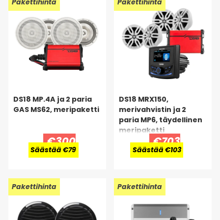
Pakettihinta
Pakettihinta
DS18 MP.4A ja 2 paria
DS18 MRX150,
GAS MS62, meripaketti
merivahvistin ja 2
paria MP6, täydellinen
meripaketti
€300
€703
Säästää €79
Säästää €103
Pakettihinta
Pakettihinta