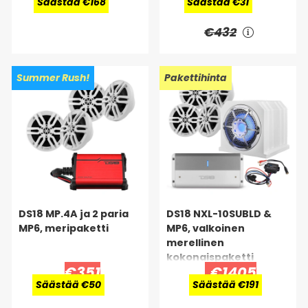
Säästää €168
Säästää €31
€432
Summer Rush!
Pakettihinta
DS18 MP.4A ja 2 paria
DS18 NXL-10SUBLD &
MP6, meripaketti
MP6, valkoinen
merellinen
kokonaispaketti
€351
€1405
Säästää €50
Säästää €191